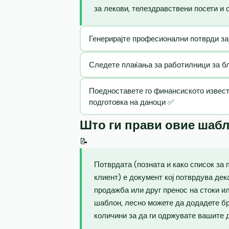
за лекови, телездравствени посети и 
Генерирајте професионални потврди за
Следете плаќања за работилници за бла
Поедноставете го финансиското извест
подготовка на даноци ✅
Што ги прави овие шаб
📝
Потврдата (позната и како список за 
клиент) е документ кој потврдува де
продажба или друг пренос на стоки и
шаблон, лесно можете да додадете бр
количини за да ги одржувате вашите 