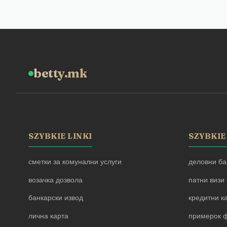
betty.mk
SZYBKIE LINKI
SZYBKIE
сметки за комунални услуги
деловни ба
возачка дозвола
патни визи
банкарски извод
кредитни к
лична карта
примерок ф