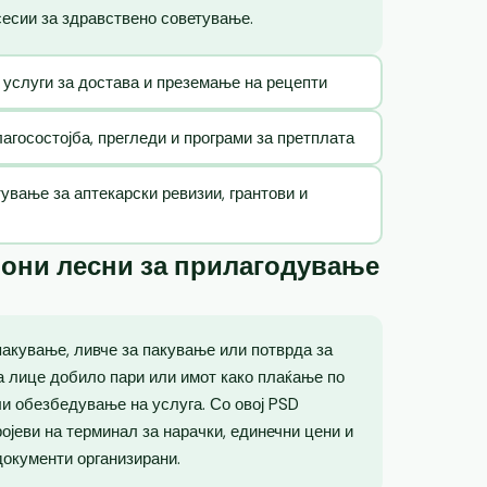
сесии за здравствено советување.
 услуги за достава и преземање на рецепти
госостојба, прегледи и програми за претплата
ување за аптекарски ревизии, грантови и
лони лесни за прилагодување
пакување, ливче за пакување или потврда за
ка лице добило пари или имот како плаќање по
ли обезбедување на услуга. Со овој PSD
ојеви на терминал за нарачки, единечни цени и
документи организирани.