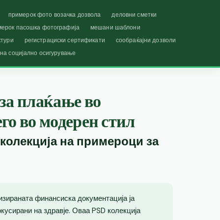
примерок фото возачка дозвола
деловни сметки
мерок пасошка фотографија
мешани шаблони
ктури
регистрациски сертификати
сообраќајни дозволи
 на социјално осигурување
за плаќање во
го во модерен стил
 колекција на примероци за
изираната финансиска документација ја
кусирани на здравје. Оваа PSD колекција