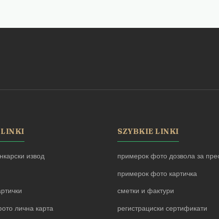
 LINKI
SZYBKIE LINKI
нкарски извод
примерок фото дозвола за прес
примерок фото картичка
артички
сметки и фактури
ото лична карта
регистрациски сертификати