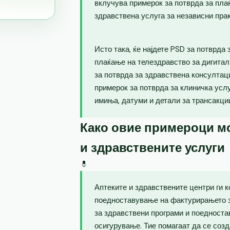
вклучува примерок за потврда за пла
здравствена услуга за независни пра
Исто така, ќе најдете PSD за потврда
плаќање на телездравство за дигитал
за потврда за здравствена консултаци
примерок за потврда за клиничка усл
имиња, датуми и детали за трансакци
Како овие примероци мо
и здравствените услуги
💊
Аптеките и здравствените центри ги 
поедноставување на фактурирањето з
за здравствени програми и поедноста
осигурување. Тие помагаат да се созд