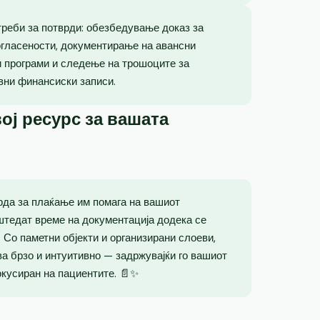
реби за потврди: обезбедување доказ за
огласености, документирање на авансни
и програми и следење на трошоците за
вни финансиски записи.
ој ресурс за вашата
рда за плаќање им помага на вашиот
штедат време на документација додека се
 Со паметни објекти и организирани слоеви,
а брзо и интуитивно — задржувајќи го вашиот
окусиран на пациентите. 📄✨