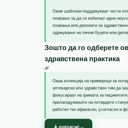
Овие шаблони поддржуваат чести пот
плаќање за да се избегнат идни неус
плаќања или депозити за здравствен
одржување на лични буџети или дело
Зошто да го одберете ов
здравствена практика
🌿
Оваа колекција на примероци за потв
аптекарски или здравствен тим да за
фокусираат на грижата за пациентите.
прилагодувањето на потврдите станув
работен тек ефикасен, усогласен и ф
pobierać
→