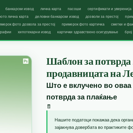
банкарски извод
лична карта
пасоши
сертификати и уверенија
ото лична карта
деловни банкарски извод
дозволи за престој
при
имерок фото дозвола за престој
примерок фото картичка
сметки и фа
графии
хипотекарни извод
картички здравствено осигурување
број
Шаблон за потврда 
продавницата на Ле
Што е вклучено во оваа
потврда за плаќање
🧾
Нашите податоци покажаа дека орган
зајакнува довербата во практиките фо