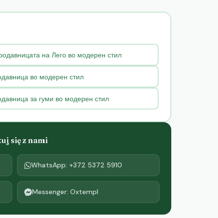
родавницата на Лего во модерен стил
одавница во модерен стил
одавница за гуми во модерен стил
j się z nami
WhatsApp: +372 5372 5910
Messenger: Oxtempl