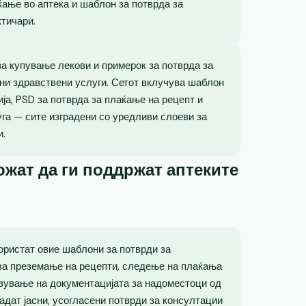
ќање во аптека и шаблон за потврда за
ктичари.
 за купување лекови и примерок за потврда за
ни здравствени услуги. Сетот вклучува шаблон
ја, PSD за потврда за плаќање на рецепт и
уга — сите изградени со уредливи слоеви за
и.
жат да ги поддржат аптеките
користат овие шаблони за потврди за
а преземање на рецепти, следење на плаќања
вување на документацијата за надоместоци од
адат јасни, усогласени потврди за консултации