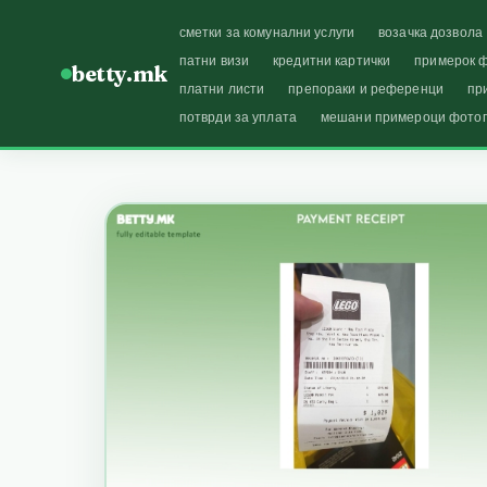
сметки за комунални услуги
возачка дозвола
патни визи
кредитни картички
примерок ф
betty.mk
платни листи
препораки и референци
пр
потврди за уплата
мешани примероци фото