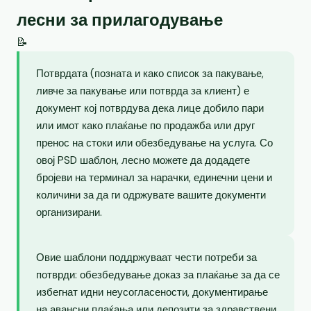
лесни за прилагодување
📝
Потврдата (позната и како список за пакување,
ливче за пакување или потврда за клиент) е
документ кој потврдува дека лице добило пари
или имот како плаќање по продажба или друг
пренос на стоки или обезбедување на услуга. Со
овој PSD шаблон, лесно можете да додадете
бројеви на терминал за нарачки, единечни цени и
количини за да ги одржувате вашите документи
организирани.
Овие шаблони поддржуваат чести потреби за
потврди: обезбедување доказ за плаќање за да се
избегнат идни неусогласености, документирање
на авансни плаќања или депозити за здравствени