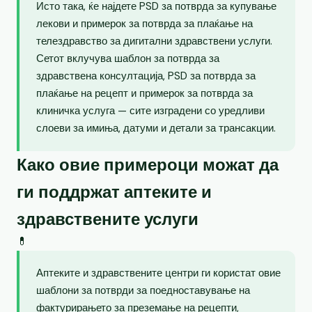
Исто така, ќе најдете PSD за потврда за купување
лекови и примерок за потврда за плаќање на
телездравство за дигитални здравствени услуги.
Сетот вклучува шаблон за потврда за
здравствена консултација, PSD за потврда за
плаќање на рецепт и примерок за потврда за
клиничка услуга — сите изградени со уредливи
слоеви за имиња, датуми и детали за трансакции.
Како овие примероци можат да
ги поддржат аптеките и
здравствените услуги
💊
Аптеките и здравствените центри ги користат овие
шаблони за потврди за поедноставување на
фактурирањето за преземање на рецепти,