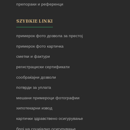
препораки и референци
SZYBKIE LINKI
примерок фото дозвола за престој
примерок фото картичка
сметки и фактури
регистрациски сертификати
сообраќајни дозволи
потврди за уплата
мешани примероци фотографии
хипотекарни извод
картички здравствено осигурување
број на социјално осигурување