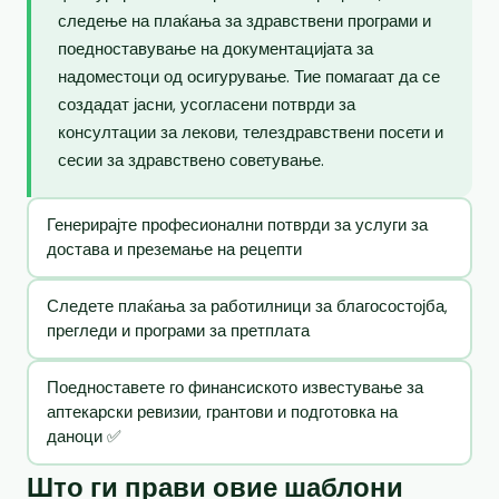
следење на плаќања за здравствени програми и
поедноставување на документацијата за
надоместоци од осигурување. Тие помагаат да се
создадат јасни, усогласени потврди за
консултации за лекови, телездравствени посети и
сесии за здравствено советување.
Генерирајте професионални потврди за услуги за
достава и преземање на рецепти
Следете плаќања за работилници за благосостојба,
прегледи и програми за претплата
Поедноставете го финансиското известување за
аптекарски ревизии, грантови и подготовка на
даноци ✅
Што ги прави овие шаблони