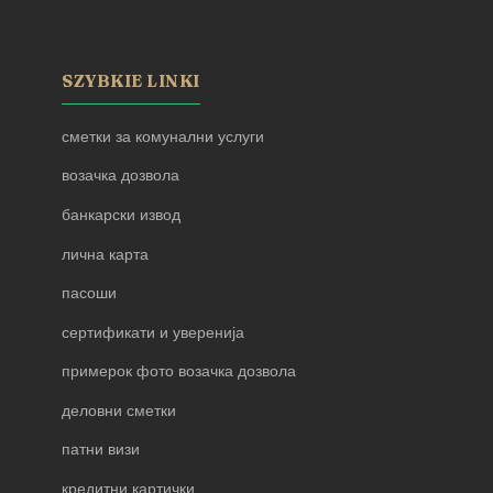
SZYBKIE LINKI
сметки за комунални услуги
возачка дозвола
банкарски извод
лична карта
пасоши
сертификати и уверенија
примерок фото возачка дозвола
деловни сметки
патни визи
кредитни картички