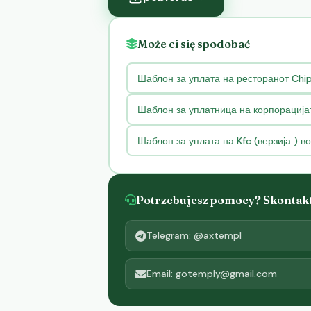
Może ci się spodobać
Шаблон за уплата на ресторанот Chi
Шаблон за уплатница на корпорација
Шаблон за уплата на Kfc (верзија ) в
Potrzebujesz pomocy? Skontaktu
Telegram: @axtempl
Email: gotemply@gmail.com