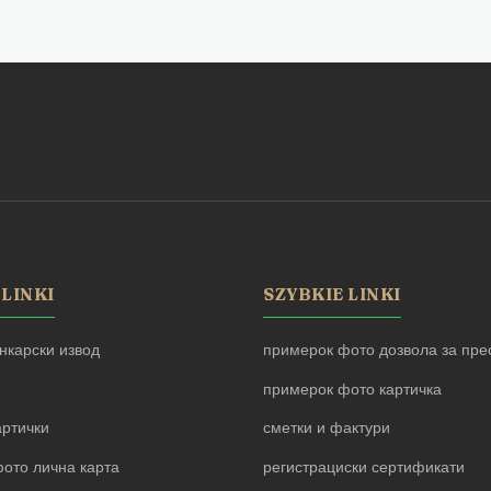
 LINKI
SZYBKIE LINKI
нкарски извод
примерок фото дозвола за прес
примерок фото картичка
артички
сметки и фактури
ото лична карта
регистрациски сертификати