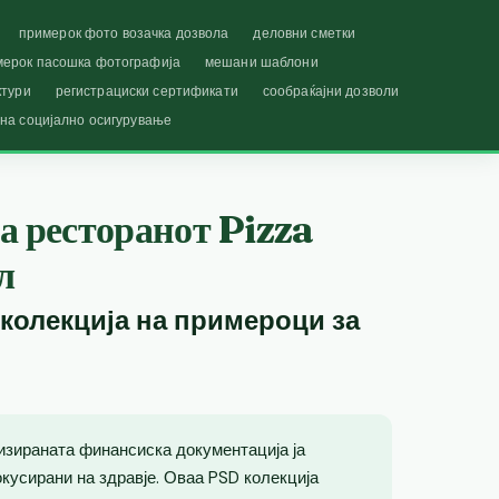
примерок фото возачка дозвола
деловни сметки
мерок пасошка фотографија
мешани шаблони
ктури
регистрациски сертификати
сообраќајни дозволи
 на социјално осигурување
а ресторанот Pizza
л
 колекција на примероци за
изираната финансиска документација ја
кусирани на здравје. Оваа PSD колекција