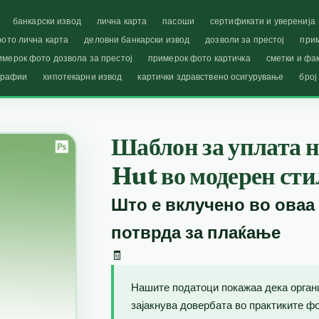
банкарски извод
лична карта
пасоши
сертификати и уверенија
ото лична карта
деловни банкарски извод
дозволи за престој
при
имерок фото дозвола за престој
примерок фото картичка
сметки и фа
графии
хипотекарни извод
картички здравствено осигурување
број
Шаблон за уплата н
Hut во модерен сти
Што е вклучено во оваа
потврда за плаќање
🧾
Нашите податоци покажаа дека орган
зајакнува довербата во практиките фо