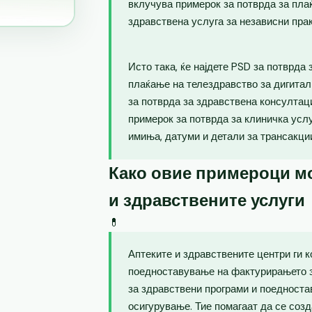
вклучува примерок за потврда за пла
здравствена услуга за независни пра
Исто така, ќе најдете PSD за потврда
плаќање на телездравство за дигитал
за потврда за здравствена консултаци
примерок за потврда за клиничка усл
имиња, датуми и детали за трансакци
Како овие примероци мо
и здравствените услуги
💊
Аптеките и здравствените центри ги 
поедноставување на фактурирањето з
за здравствени програми и поедноста
осигурување. Тие помагаат да се созд