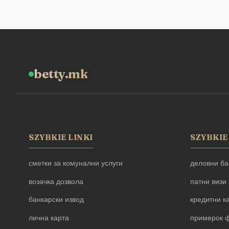
betty.mk
SZYBKIE LINKI
SZYBKIE
сметки за комунални услуги
деловни ба
возачка дозвола
патни визи
банкарски извод
кредитни к
лична карта
примерок ф