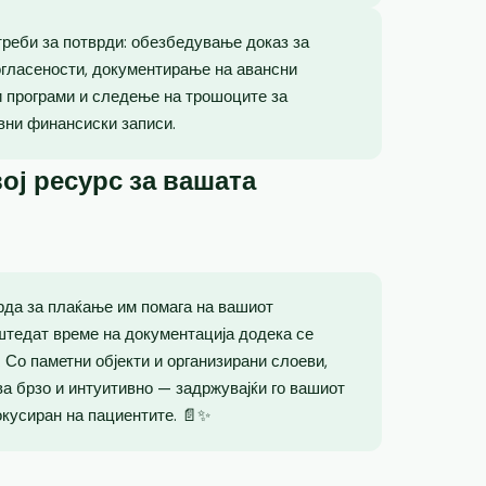
реби за потврди: обезбедување доказ за
огласености, документирање на авансни
и програми и следење на трошоците за
вни финансиски записи.
ој ресурс за вашата
рда за плаќање им помага на вашиот
штедат време на документација додека се
 Со паметни објекти и организирани слоеви,
а брзо и интуитивно — задржувајќи го вашиот
окусиран на пациентите. 📄✨