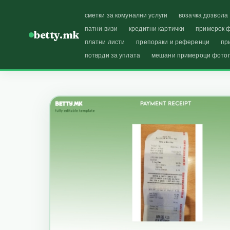
сметки за комунални услуги
возачка дозвола
патни визи
кредитни картички
примерок ф
betty.mk
платни листи
препораки и референци
пр
потврди за уплата
мешани примероци фото