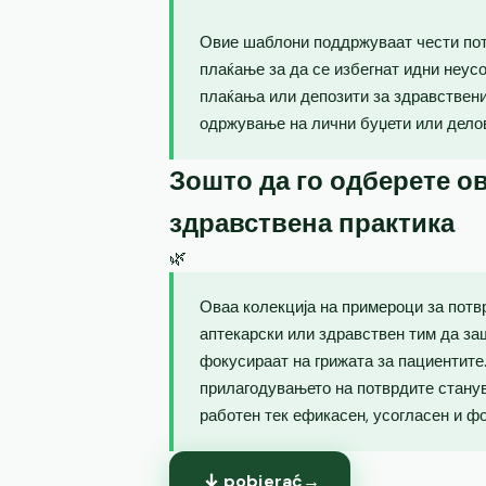
Овие шаблони поддржуваат чести пот
плаќање за да се избегнат идни неус
плаќања или депозити за здравствен
одржување на лични буџети или дело
Зошто да го одберете ов
здравствена практика
🌿
Оваа колекција на примероци за потв
аптекарски или здравствен тим да за
фокусираат на грижата за пациентите.
прилагодувањето на потврдите станув
работен тек ефикасен, усогласен и ф
pobierać
→