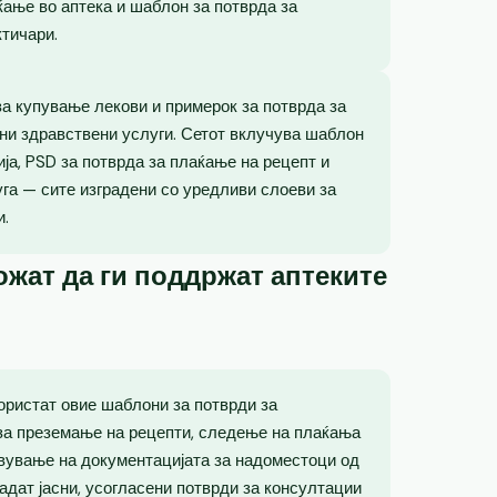
ќање во аптека и шаблон за потврда за
ктичари.
 за купување лекови и примерок за потврда за
ни здравствени услуги. Сетот вклучува шаблон
ја, PSD за потврда за плаќање на рецепт и
уга — сите изградени со уредливи слоеви за
и.
жат да ги поддржат аптеките
користат овие шаблони за потврди за
а преземање на рецепти, следење на плаќања
вување на документацијата за надоместоци од
адат јасни, усогласени потврди за консултации