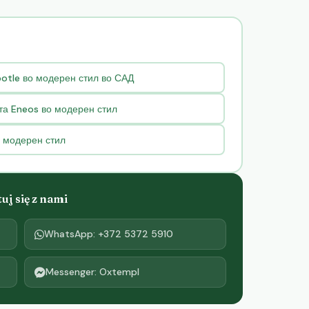
potle во модерен стил во САД
та Eneos во модерен стил
о модерен стил
j się z nami
WhatsApp: +372 5372 5910
Messenger: Oxtempl