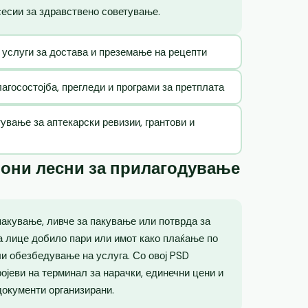
сесии за здравствено советување.
 услуги за достава и преземање на рецепти
госостојба, прегледи и програми за претплата
ување за аптекарски ревизии, грантови и
лони лесни за прилагодување
пакување, ливче за пакување или потврда за
ка лице добило пари или имот како плаќање по
ли обезбедување на услуга. Со овој PSD
ојеви на терминал за нарачки, единечни цени и
документи организирани.