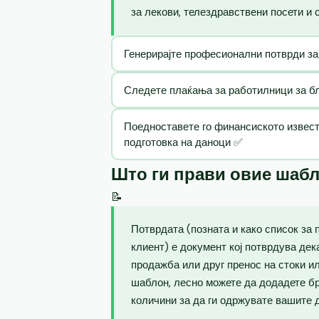
за лекови, телездравствени посети и 
Генерирајте професионални потврди за
Следете плаќања за работилници за бла
Поедноставете го финансиското извест
подготовка на даноци ✅
Што ги прави овие шаб
📝
Потврдата (позната и како список за 
клиент) е документ кој потврдува де
продажба или друг пренос на стоки и
шаблон, лесно можете да додадете бр
количини за да ги одржувате вашите 