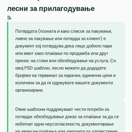
лесни за прилагодување
📝
Потврдата (позната и како список за пакување,
ливче за пакување или потврда за клиент) е
документ кој потврдува дека лице добило пари
или имот како плаќање по продажба или друг
пренос на стоки или обезбедување на услуга. Со
овој PSD шаблон, лесно можете да додадете
бројеви на терминал за нарачки, единечни цени и
количини за да ги одржувате вашите документи
организирани.
Овие шаблони поддржуваат чести потреби за
потврди: обезбедување доказ за плаќање за да се
избегнат идни неусогласености, документирање
на авансни плаќања или депозити за здравствени