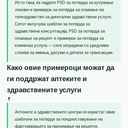
Исто така, ќе најдете PSD за потврда за купување
лекови и примерок за потврда за плаќање на
телездравство за дигитални здравствени услуги.
Сетот вклучува шаблон за потврда за
здравствена консултација, PSD за потврда за
плаќање на рецепт и примерок за потврда за
клиничка услуга — сите изградени со уредливи
слоеви за имиња, датуми и детали за трансакции.
Како овие примероци можат да
ги поддржат аптеките и
здравствените услуги
💊
Аптеките и здравствените центри ги користат овие
шаблони за потврди за поедноставување на
фактурирањето за преземање на рецепти,