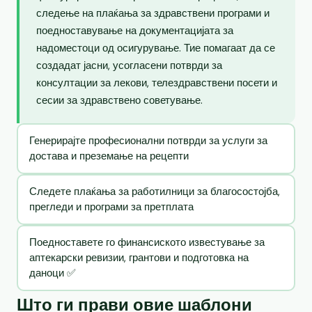
следење на плаќања за здравствени програми и
поедноставување на документацијата за
надоместоци од осигурување. Тие помагаат да се
создадат јасни, усогласени потврди за
консултации за лекови, телездравствени посети и
сесии за здравствено советување.
Генерирајте професионални потврди за услуги за
достава и преземање на рецепти
Следете плаќања за работилници за благосостојба,
прегледи и програми за претплата
Поедноставете го финансиското известување за
аптекарски ревизии, грантови и подготовка на
даноци ✅
Што ги прави овие шаблони