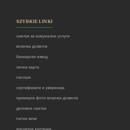
SZYBKIE LINKI
сметки за комунални услуги
возачка дозвола
банкарски извод
лична карта
пасоши
сертификати и уверенија
примерок фото возачка дозвола
деловни сметки
патни визи
кредитни картички