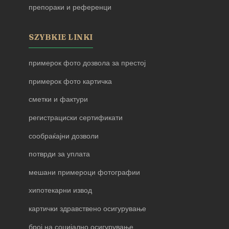
препораки и референци
SZYBKIE LINKI
примерок фото дозвола за престој
примерок фото картичка
сметки и фактури
регистрациски сертификати
сообраќајни дозволи
потврди за уплата
мешани примероци фотографии
хипотекарни извод
картички здравствено осигурување
број на социјално осигурување