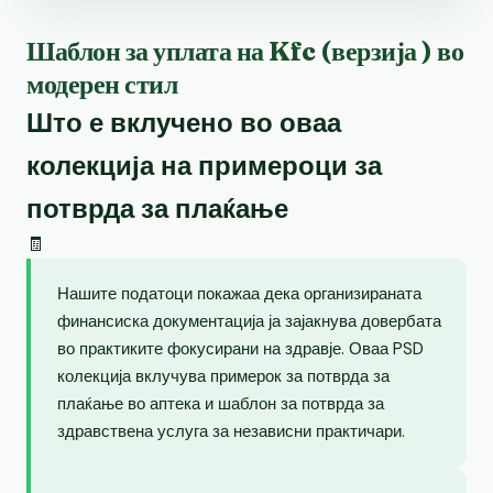
Шаблон за уплата на Kfc (верзија ) во
модерен стил
Што е вклучено во оваа
колекција на примероци за
потврда за плаќање
🧾
Нашите податоци покажаа дека организираната
финансиска документација ја зајакнува довербата
во практиките фокусирани на здравје. Оваа PSD
колекција вклучува примерок за потврда за
плаќање во аптека и шаблон за потврда за
здравствена услуга за независни практичари.