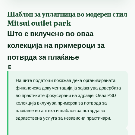
Шаблон за уплатница во модерен стил
Mitsui outlet park
Што е вклучено во оваа
колекција на примероци за
потврда за плаќање
🧾
Нашите податоци покажаа дека организираната
финансиска документација ја зајакнува довербата
во практиките фокусирани на здравје. Оваа PSD
колекција вклучува примерок за потврда за
плаќање во аптека и шаблон за потврда за
здравствена услуга за независни практичари.