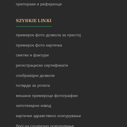
препораки и референци
SZYBKIE LINKI
примерок фото дозвола за престој
примерок фото картичка
сметки и фактури
регистрациски сертификати
сообраќајни дозволи
потврди за уплата
мешани примероци фотографии
хипотекарни извод
картички здравствено осигурување
број на социјално осигурување