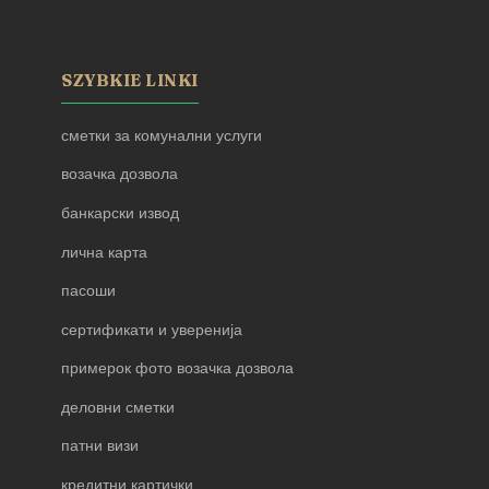
SZYBKIE LINKI
сметки за комунални услуги
возачка дозвола
банкарски извод
лична карта
пасоши
сертификати и уверенија
примерок фото возачка дозвола
деловни сметки
патни визи
кредитни картички