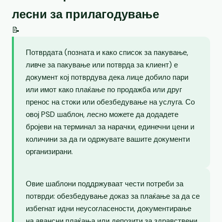
лесни за прилагодување
📝
Потврдата (позната и како список за пакување,
ливче за пакување или потврда за клиент) е
документ кој потврдува дека лице добило пари
или имот како плаќање по продажба или друг
пренос на стоки или обезбедување на услуга. Со
овој PSD шаблон, лесно можете да додадете
бројеви на терминал за нарачки, единечни цени и
количини за да ги одржувате вашите документи
организирани.
Овие шаблони поддржуваат чести потреби за
потврди: обезбедување доказ за плаќање за да се
избегнат идни неусогласености, документирање
на авансни плаќања или депозити за здравствени