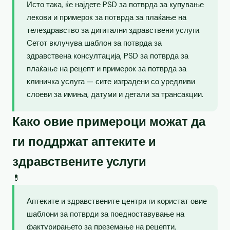
Исто така, ќе најдете PSD за потврда за купување
лекови и примерок за потврда за плаќање на
телездравство за дигитални здравствени услуги.
Сетот вклучува шаблон за потврда за
здравствена консултација, PSD за потврда за
плаќање на рецепт и примерок за потврда за
клиничка услуга — сите изградени со уредливи
слоеви за имиња, датуми и детали за трансакции.
Како овие примероци можат да
ги поддржат аптеките и
здравствените услуги
💊
Аптеките и здравствените центри ги користат овие
шаблони за потврди за поедноставување на
фактурирањето за преземање на рецепти,