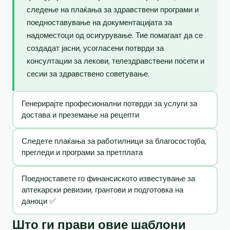
следење на плаќања за здравствени програми и
поедноставување на документацијата за
надоместоци од осигурување. Тие помагаат да се
создадат јасни, усогласени потврди за
консултации за лекови, телездравствени посети и
сесии за здравствено советување.
Генерирајте професионални потврди за услуги за
достава и преземање на рецепти
Следете плаќања за работилници за благосостојба,
прегледи и програми за претплата
Поедноставете го финансиското известување за
аптекарски ревизии, грантови и подготовка на
даноци ✅
Што ги прави овие шаблони