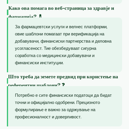
Како ова помага во веб-страница за здравје и
фармација? 💊
За фармацевтски услуги и велнес платформи,
овие шаблони помагаат при верификација на
добавувачи, финансиски партнерства и деловна
усогласеност. Тие обезбедуваат сигурна
соработка со медицински добавувачи и
финансиски институции.
Што треба да земете предвид при користење на
референтни шаблони? ❓
Потребно е сите финансиски податоци да бидат
точни и официјално одобрени. Прецизното
формулирање е важно за одржување на
професионалност и доверливост.