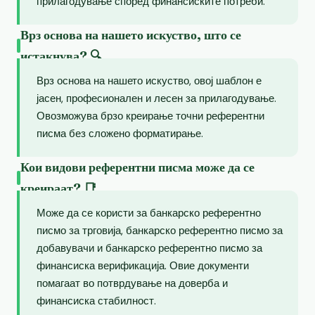
прилагодување според финансиските потреби.
Врз основа на нашето искуство, што се
истакнува? 🔍
Врз основа на нашето искуство, овој шаблон е
јасен, професионален и лесен за прилагодување.
Овозможува брзо креирање точни референтни
писма без сложено форматирање.
Кои видови референтни писма може да се
креираат? 📑
Може да се користи за банкарско референтно
писмо за трговија, банкарско референтно писмо за
добавувачи и банкарско референтно писмо за
финансиска верификација. Овие документи
помагаат во потврдување на доверба и
финансиска стабилност.