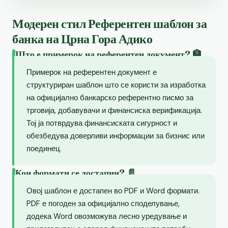
Модерен стил Референтен шаблон за
банка на Црна Гора Адико
Што е примерок на референтен документ? 🏦
Примерок на референтен документ е
структуриран шаблон што се користи за изработка
на официјално банкарско референтно писмо за
трговија, добавувачи и финансиска верификација.
Тој ја потврдува финансиската сигурност и
обезбедува доверливи информации за бизнис или
поединец.
Кои формати се достапни? 📄
Овој шаблон е достапен во PDF и Word формати.
PDF е погоден за официјално споделување,
додека Word овозможува лесно уредување и