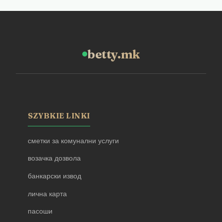
betty.mk
SZYBKIE LINKI
сметки за комунални услуги
возачка дозвола
банкарски извод
лична карта
пасоши