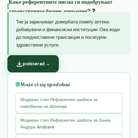
Како референтните писма ги подобруваат
здравствените бизнис операции? ❓
Тие ја зајакнуваат довербата помеѓу аптеки,
добавувачи и финансиски институции. Ова води
до поедноставени трансакции и посигурни
здравствени услуги.
pobierać
→
Może ci się spodobać
Модерен стил Референтен шаблон за
самобанка на Шпанија
Модерен стил Референтен шаблон за банка
Андора Andbank