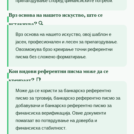
прилагодување според финансиските потреби.
Врз основа на нашето искуство, што се
истакнува? 🔍
Врз основа на нашето искуство, овој шаблон е
јасен, професионален и лесен за прилагодување.
Овозможува брзо креирање точни референтни
писма без сложено форматирање.
Кои видови референтни писма може да се
креираат? 📑
Може да се користи за банкарско референтно
писмо за трговија, банкарско референтно писмо за
добавувачи и банкарско референтно писмо за
финансиска верификација. Овие документи
помагаат во потврдување на доверба и
финансиска стабилност.