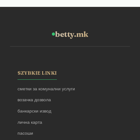
betty.mk
SZYBKIE LINKI
сметки за комунални услуги
возачка дозвола
банкарски извод
лична карта
пасоши