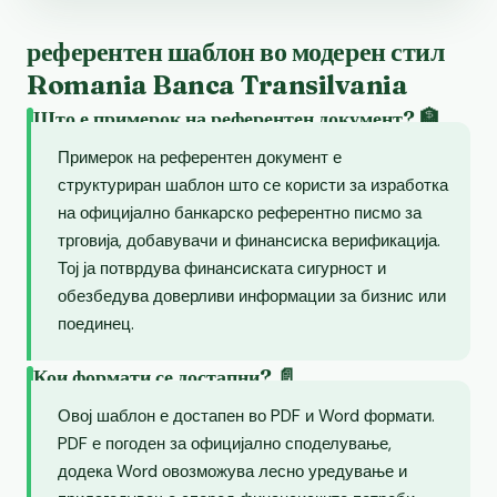
референтен шаблон во модерен стил
Romania Banca Transilvania
Што е примерок на референтен документ? 🏦
Примерок на референтен документ е
структуриран шаблон што се користи за изработка
на официјално банкарско референтно писмо за
трговија, добавувачи и финансиска верификација.
Тој ја потврдува финансиската сигурност и
обезбедува доверливи информации за бизнис или
поединец.
Кои формати се достапни? 📄
Овој шаблон е достапен во PDF и Word формати.
PDF е погоден за официјално споделување,
додека Word овозможува лесно уредување и