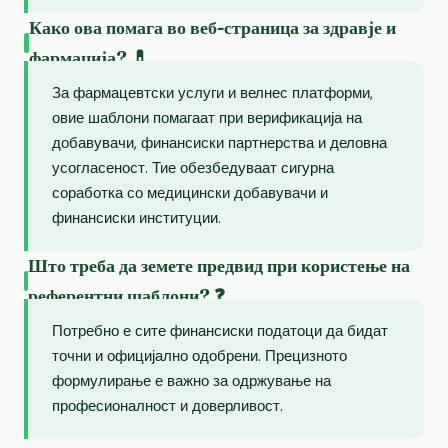
Како ова помага во веб-страница за здравје и
фармација? 💊
За фармацевтски услуги и велнес платформи,
овие шаблони помагаат при верификација на
добавувачи, финансиски партнерства и деловна
усогласеност. Тие обезбедуваат сигурна
соработка со медицински добавувачи и
финансиски институции.
Што треба да земете предвид при користење на
референтни шаблони? ❓
Потребно е сите финансиски податоци да бидат
точни и официјално одобрени. Прецизното
формулирање е важно за одржување на
професионалност и доверливост.