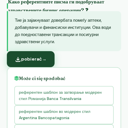
Како референтните писма ги подобруваат
здравствените бизнис операции? ❓
Тие ја зајакнуваат довербата помеѓу аптеки,
добавувачи и финансиски институции. Ова води
до поедноставени трансакции и посигурни
здравствени услуги.
pobierać
→
Może ci się spodobać
референтен шаблон за затворање модерен
стил Романија Banca Transilvania
референтен шаблон во модерен стил
Argentina Bancopatagonia