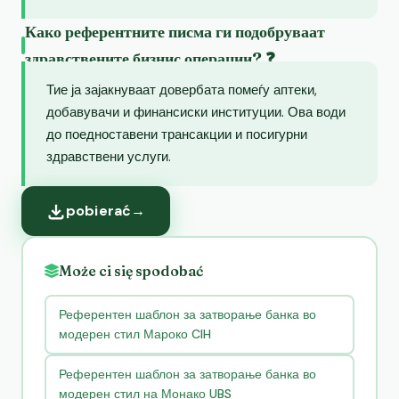
Како референтните писма ги подобруваат
здравствените бизнис операции? ❓
Тие ја зајакнуваат довербата помеѓу аптеки,
добавувачи и финансиски институции. Ова води
до поедноставени трансакции и посигурни
здравствени услуги.
pobierać
→
Może ci się spodobać
Референтен шаблон за затворање банка во
модерен стил Мароко CIH
Референтен шаблон за затворање банка во
модерен стил на Монако UBS