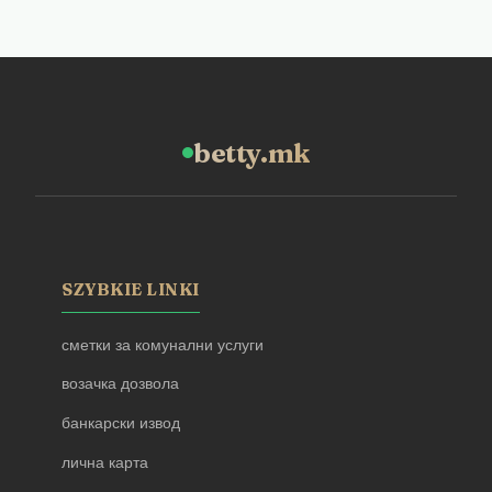
betty.mk
SZYBKIE LINKI
сметки за комунални услуги
возачка дозвола
банкарски извод
лична карта