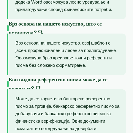
додека Word овозможува лесно уредување и
прилагодување според финансиските потреби.
Врз основа на нашето искуство, што се
истакнува? 🔍
Врз основа на нашето искуство, овој шаблон е
јасен, професионален и лесен за прилагодување.
Овозможува брзо креирање точни референтни
писма без сложено форматирање.
Кои видови референтни писма може да се
креираат? 📑
Може да се користи за банкарско референтно
писмо за трговија, банкарско референтно писмо за
добавувачи и банкарско референтно писмо за
финансиска верификација. Овие документи
помагаат во потврдување на доверба и