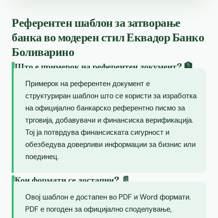
Референтен шаблон за затворање
банка во модерен стил Еквадор Банко
Боливарино
Што е примерок на референтен документ? 🏦
Примерок на референтен документ е
структуриран шаблон што се користи за изработка
на официјално банкарско референтно писмо за
трговија, добавувачи и финансиска верификација.
Тој ја потврдува финансиската сигурност и
обезбедува доверливи информации за бизнис или
поединец.
Кои формати се достапни? 📄
Овој шаблон е достапен во PDF и Word формати.
PDF е погоден за официјално споделување,