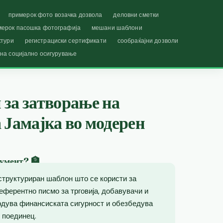
примерок фото возачка дозвола
деловни сметки
мерок пасошка фотографија
мешани шаблони
ктури
регистрациски сертификати
сообраќајни дозволи
 на социјално осигурување
за затворање на
 Јамајка во модерен
умент? 🏦
структуриран шаблон што се користи за
еферентно писмо за трговија, добавувачи и
врдува финансиската сигурност и обезбедува
 поединец.