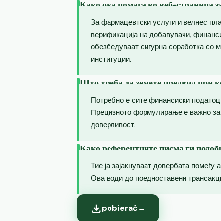
Како ова помага во веб-страница з
За фармацевтски услуги и велнес пл
верификација на добавувачи, финанси
обезбедуваат сигурна соработка со 
институции.
Што треба да земете предвид при 
Потребно е сите финансиски податоци
Прецизното формулирање е важно за
доверливост.
Како референтните писма ги подоб
Тие ја зајакнуваат довербата помеѓу 
Ова води до поедноставени трансакци
pobierać
→