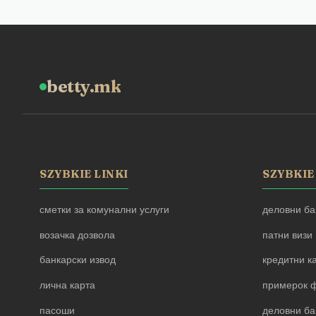
betty.mk
SZYBKIE LINKI
SZYBKIE
сметки за комунални услуги
деловни ба
возачка дозвола
патни визи
банкарски извод
кредитни к
лична карта
примерок ф
пасоши
деловни ба