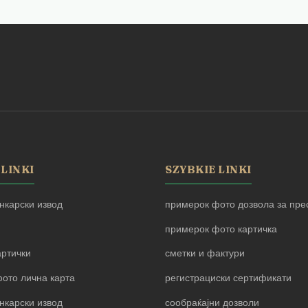
 LINKI
SZYBKIE LINKI
нкарски извод
примерок фото дозвола за прес
примерок фото картичка
артички
сметки и фактури
ото лична карта
регистрациски сертификати
нкарски извод
сообраќајни дозволи