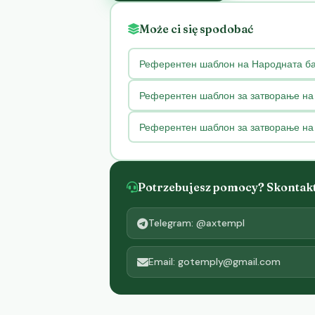
Może ci się spodobać
Референтен шаблон на Народната бан
Референтен шаблон за затворање на 
Референтен шаблон за затворање на 
Potrzebujesz pomocy? Skontaktu
Telegram: @axtempl
Email: gotemply@gmail.com