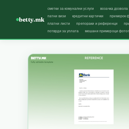
сметки за комунални услуги
возачка дозвола
патни визи
кредитни картички
примерок ф
betty.mk
платни листи
препораки и референци
пр
потврди за уплата
мешани примероци фото