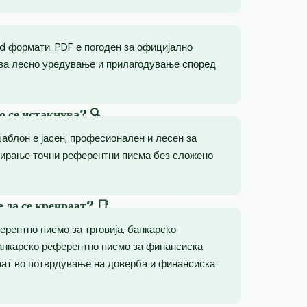
d формати. PDF е погоден за официјално
ва лесно уредување и прилагодување според
о се истакнува? 🔍
шаблон е јасен, професионален и лесен за
еирање точни референтни писма без сложено
 да се креираат? 📑
ерентно писмо за трговија, банкарско
анкарско референтно писмо за финансиска
аат во потврдување на доверба и финансиска