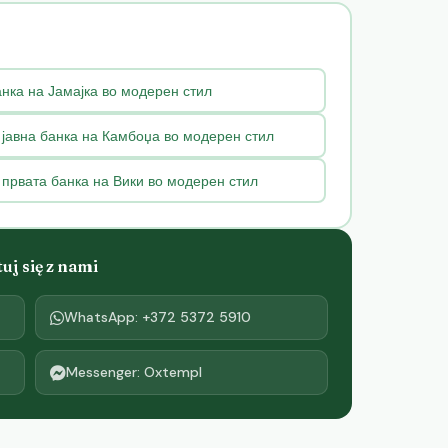
ка на Јамајка во модерен стил
јавна банка на Камбоџа во модерен стил
првата банка на Вики во модерен стил
j się z nami
WhatsApp: +372 5372 5910
Messenger: Oxtempl