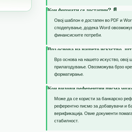
Кои формати се достапни? 📄
Овој шаблон е достапен во PDF и Wor
споделување, додека Word овозможу
финансиските потреби.
Врз основа на нашето искуство, шт
Врз основа на нашето искуство, овој 
прилагодување. Овозможува брзо кр
форматирање.
Кои видови референтни писма може
Може да се користи за банкарско реф
референтно писмо за добавувачи и б
верификација. Овие документи помаг
стабилност.