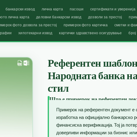
банкарски извод
лична карта
пасоши
сертификати и уверенија
ото лична карта
деловни банкарски извод
дозволи за престој
при
имерок фото дозвола за престој
примерок фото картичка
сметки и фа
графии
хипотекарни извод
картички здравствено осигурување
број
Референтен шаблон 
Народната банка на
стил
Што е примерок на референтен док
Примерок на референтен документ е 
изработка на официјално банкарско р
финансиска верификација. Тој ја пот
доверливи информации за бизнис или