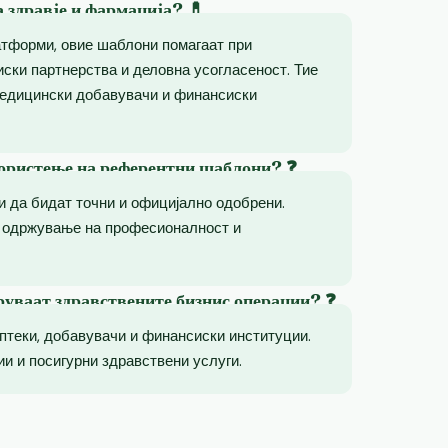
а здравје и фармација? 💊
атформи, овие шаблони помагаат при
ски партнерства и деловна усогласеност. Тие
медицински добавувачи и финансиски
користење на референтни шаблони? ❓
 да бидат точни и официјално одобрени.
 одржување на професионалност и
руваат здравствените бизнис операции? ❓
аптеки, добавувачи и финансиски институции.
и и посигурни здравствени услуги.