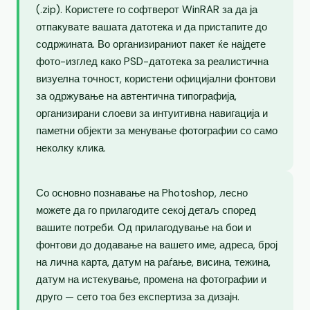
(.zip). Користете го софтверот WinRAR за да ја
отпакувате вашата датотека и да пристапите до
содржината. Во организираниот пакет ќе најдете
фото-изглед како PSD-датотека за реалистична
визуелна точност, користени официјални фонтови
за одржување на автентична типографија,
организирани слоеви за интуитивна навигација и
паметни објекти за менување фотографии со само
неколку клика.
Со основно познавање на Photoshop, лесно
можете да го прилагодите секој детаљ според
вашите потреби. Од прилагодување на бои и
фонтови до додавање на вашето име, адреса, број
на лична карта, датум на раѓање, висина, тежина,
датум на истекување, промена на фотографии и
друго — сето тоа без експертиза за дизајн.