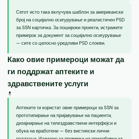
Сетот исто така вклучува шаблон за американски
број на социјално осигурување и реалистичен PSD
за SSN картичка. За пошироки проекти, истражете
примерок за документ за социјално осигурување
— сите со целосно уредливи PSD слоеви.
Како овие примероци можат да
ги поддржат аптеките и
здравствените услуги
💊
Аптеките ги користат овие примероци за SSN за
прототипирање на пријавување на пациенти,
дизајнирање на телездравствени интерфејси и
обука на вработени — без вистински лични
податоци. Идеално за проверка на придобивки за