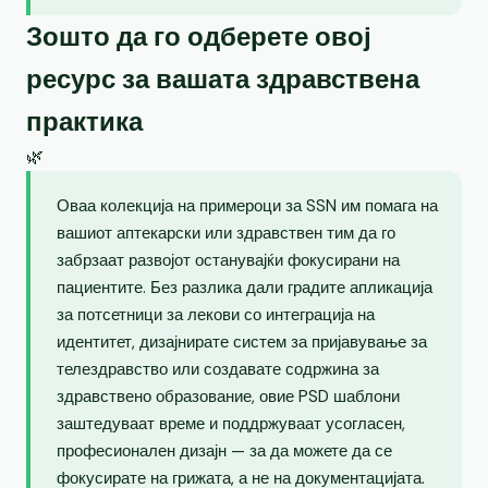
Зошто да го одберете овој
ресурс за вашата здравствена
практика
🌿
Оваа колекција на примероци за SSN им помага на
вашиот аптекарски или здравствен тим да го
забрзаат развојот останувајќи фокусирани на
пациентите. Без разлика дали градите апликација
за потсетници за лекови со интеграција на
идентитет, дизајнирате систем за пријавување за
телездравство или создавате содржина за
здравствено образование, овие PSD шаблони
заштедуваат време и поддржуваат усогласен,
професионален дизајн — за да можете да се
фокусирате на грижата, а не на документацијата.