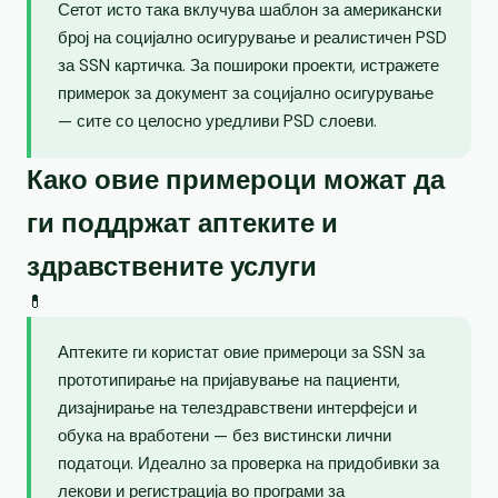
Сетот исто така вклучува шаблон за американски
број на социјално осигурување и реалистичен PSD
за SSN картичка. За пошироки проекти, истражете
примерок за документ за социјално осигурување
— сите со целосно уредливи PSD слоеви.
Како овие примероци можат да
ги поддржат аптеките и
здравствените услуги
💊
Аптеките ги користат овие примероци за SSN за
прототипирање на пријавување на пациенти,
дизајнирање на телездравствени интерфејси и
обука на вработени — без вистински лични
податоци. Идеално за проверка на придобивки за
лекови и регистрација во програми за