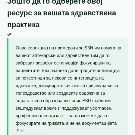
Зошто да го одберете овој
ресурс за вашата здравствена
практика
🌿
Оваа колекција на примероци за SSN им помага на
вашиот аптекарски или здравствен тим да го
забрзаат развојот останувајќи фокусирани на
пациентите. Без разлика дали градите апликација
за потсетници за лекови со интеграција на
идентитет, дизајнирате систем за пријавување за
телездравство или создавате содржина за
здравствено образование, овие PSD шаблони
заштедуваат време и поддржуваат усогласен,
професионален дизајн — за да можете да се
фокусирате на грижата, а не на документацијата.
📄✨