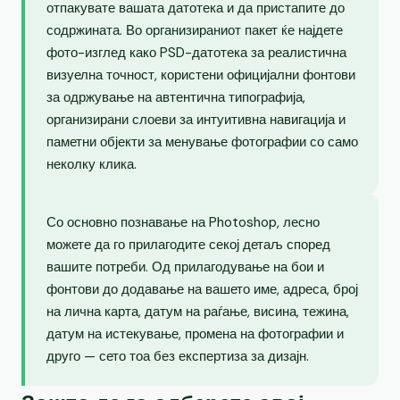
отпакувате вашата датотека и да пристапите до
содржината. Во организираниот пакет ќе најдете
фото-изглед како PSD-датотека за реалистична
визуелна точност, користени официјални фонтови
за одржување на автентична типографија,
организирани слоеви за интуитивна навигација и
паметни објекти за менување фотографии со само
неколку клика.
Со основно познавање на Photoshop, лесно
можете да го прилагодите секој детаљ според
вашите потреби. Од прилагодување на бои и
фонтови до додавање на вашето име, адреса, број
на лична карта, датум на раѓање, висина, тежина,
датум на истекување, промена на фотографии и
друго — сето тоа без експертиза за дизајн.