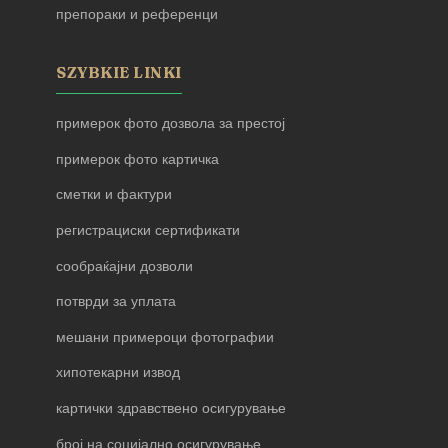
препораки и референци
SZYBKIE LINKI
примерок фото дозвола за престој
примерок фото картичка
сметки и фактури
регистрациски сертификати
сообраќајни дозволи
потврди за уплата
мешани примероци фотографии
хипотекарни извод
картички здравствено осигурување
број на социјално осигурување