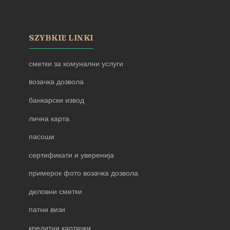
SZYBKIE LINKI
сметки за комунални услуги
возачка дозвола
банкарски извод
лична карта
пасоши
сертификати и уверенија
примерок фото возачка дозвола
деловни сметки
патни визи
кредитни картички