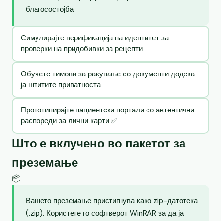
благосостојба.
Симулирајте верификација на идентитет за
проверки на придобивки за рецепти
Обучете тимови за ракување со документи додека
ја штитите приватноста
Прототипирајте пациентски портали со автентични
распореди за лични карти ✅
Што е вклучено во пакетот за
преземање
📦
Вашето преземање пристигнува како zip-датотека
(.zip). Користете го софтверот WinRAR за да ја