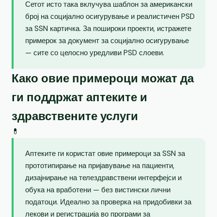
Сетот исто така вклучува шаблон за американски
број на социјално осигурување и реалистичен PSD
за SSN картичка. За пошироки проекти, истражете
примерок за документ за социјално осигурување
— сите со целосно уредливи PSD слоеви.
Како овие примероци можат да
ги поддржат аптеките и
здравствените услуги
💊
Аптеките ги користат овие примероци за SSN за
прототипирање на пријавување на пациенти,
дизајнирање на телездравствени интерфејси и
обука на вработени — без вистински лични
податоци. Идеално за проверка на придобивки за
лекови и регистрација во програми за