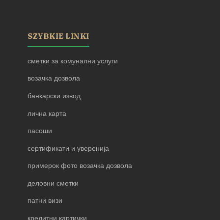
SZYBKIE LINKI
сметки за комунални услуги
возачка дозвола
банкарски извод
лична карта
пасоши
сертификати и уверенија
примерок фото возачка дозвола
деловни сметки
патни визи
кредитни картички