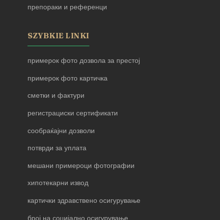
препораки и референци
SZYBKIE LINKI
примерок фото дозвола за престој
примерок фото картичка
сметки и фактури
регистрациски сертификати
сообраќајни дозволи
потврди за уплата
мешани примероци фотографии
хипотекарни извод
картички здравствено осигурување
број на социјално осигурување