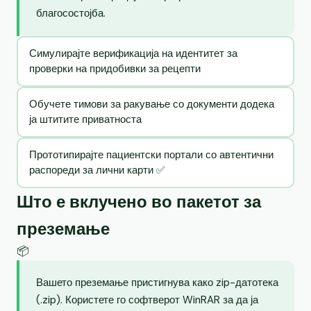
благосостојба.
Симулирајте верификација на идентитет за
проверки на придобивки за рецепти
Обучете тимови за ракување со документи додека
ја штитите приватноста
Прототипирајте пациентски портали со автентични
распореди за лични карти ✅
Што е вклучено во пакетот за
преземање
📦
Вашето преземање пристигнува како zip-датотека
(.zip). Користете го софтверот WinRAR за да ја