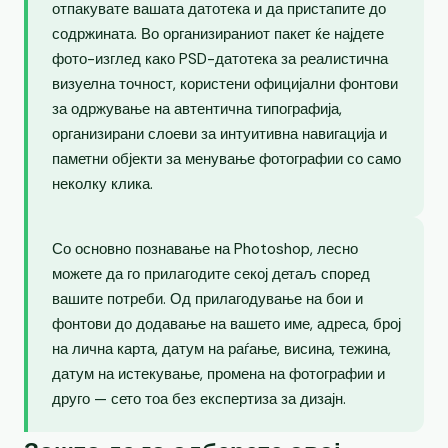
отпакувате вашата датотека и да пристапите до
содржината. Во организираниот пакет ќе најдете
фото-изглед како PSD-датотека за реалистична
визуелна точност, користени официјални фонтови
за одржување на автентична типографија,
организирани слоеви за интуитивна навигација и
паметни објекти за менување фотографии со само
неколку клика.
Со основно познавање на Photoshop, лесно
можете да го прилагодите секој детаљ според
вашите потреби. Од прилагодување на бои и
фонтови до додавање на вашето име, адреса, број
на лична карта, датум на раѓање, висина, тежина,
датум на истекување, промена на фотографии и
друго — сето тоа без експертиза за дизајн.