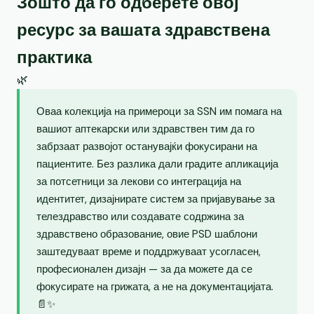
Зошто да го одберете овој
ресурс за вашата здравствена
практика
🌿
Оваа колекција на примероци за SSN им помага на
вашиот аптекарски или здравствен тим да го
забрзаат развојот останувајќи фокусирани на
пациентите. Без разлика дали градите апликација
за потсетници за лекови со интеграција на
идентитет, дизајнирате систем за пријавување за
телездравство или создавате содржина за
здравствено образование, овие PSD шаблони
заштедуваат време и поддржуваат усогласен,
професионален дизајн — за да можете да се
фокусирате на грижата, а не на документацијата.
📄✨