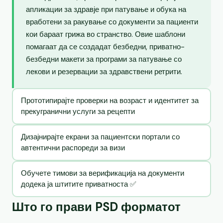
апликации за здравје при патување и обука на
вработени за ракување со документи за пациенти
кои бараат грижа во странство. Овие шаблони
помагаат да се создадат безбедни, приватно-
безбедни макети за програми за патување со
лекови и резервации за здравствени ретрити.
Прототипирајте проверки на возраст и идентитет за
прекугранични услуги за рецепти
Дизајнирајте екрани за пациентски портали со
автентични распореди за визи
Обучете тимови за верификација на документи
додека ја штитите приватноста ✅
Што го прави PSD форматот