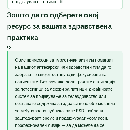
споделување со тимот 📄
Зошто да го одберете овој
ресурс за вашата здравствена
практика
🌿
Овие примероци за туристички визи им помагаат
на вашиот аптекарски или здравствен тим да го
забрзаат развојот останувајќи фокусирани на
пациентите. Без разлика дали градите апликација
за потсетници за лекови за патници, дизајнирате
систем за пријавување за телездравство или
создавате содржина за здравствено образование
за меѓународна публика, овие PSD шаблони
заштедуваат време и поддржуваат усогласен,
професионален дизајн — за да можете да се