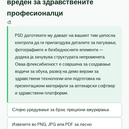
вреден за здравствените
професионалци
🎨
PSD датотеките му даваат на вашиот тим целосна
контрола да ги прилагодува деталите за патување,
фотографиите и безбедносните елементи —
додека ја зачувува структурата непроменета.
Оваа флексибилност е совршена за создавање
водичи за обука, развој на демо верзии за
здравствени технологии или подготовка на
презентациони материјали за аптекарски софтвер
и здравствени платформи.
Слојно уредување за брзи, прецизни ажурирања
Извезете во PNG, JPG или PDF за лесно