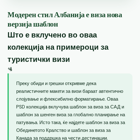
Модерен стил Албанија е виза нова
верзија шаблон
Што е вклучено во оваа
колекција на примероци за
туристички визи
🛂
Преку обиди и грешки откривме дека
реалистичните макети за визи бараат автентично
слојување и флексибилно форматирање. Оваа
PSD колекција вклучува шаблон за виза за САД и
шаблон за шенген виза за глобално планирање на
патувања. Исто така, ќе најдете шаблон за виза за
Обединетото Кралство и шаблон за виза за
Канада за поддршка на чести дестинации.