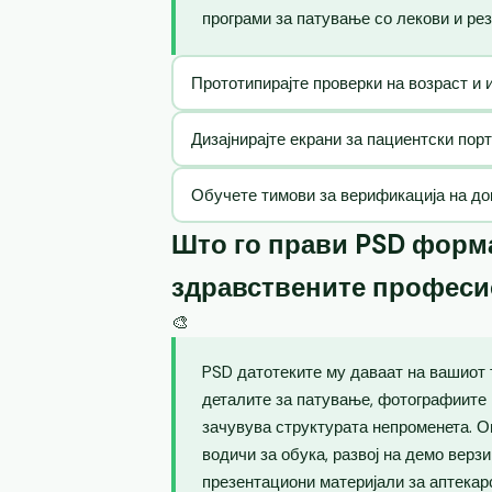
програми за патување со лекови и рез
Прототипирајте проверки на возраст и 
Дизајнирајте екрани за пациентски пор
Обучете тимови за верификација на до
Што го прави PSD форма
здравствените профес
🎨
PSD датотеките му даваат на вашиот 
деталите за патување, фотографиите 
зачувува структурата непроменета. 
водичи за обука, развој на демо верз
презентациони материјали за аптекар