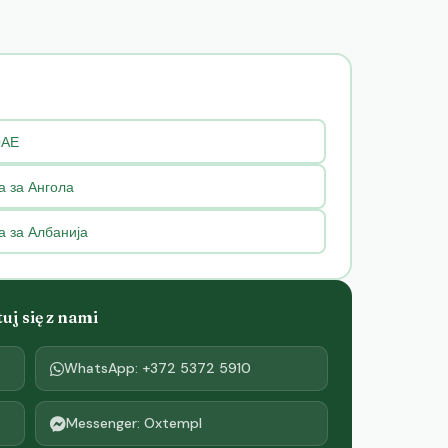
ОАЕ
а за Ангола
а за Албанија
j się z nami
WhatsApp: +372 5372 5910
Messenger: Oxtempl