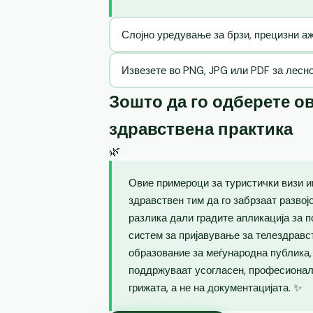
Слојно уредување за брзи, прецизни 
Извезете во PNG, JPG или PDF за лесн
Зошто да го одберете ов
здравствена практика
🌿
Овие примероци за туристички визи и
здравствен тим да го забрзаат развој
разлика дали градите апликација за п
систем за пријавување за телездравс
образование за меѓународна публика
поддржуваат усогласен, професионале
грижата, а не на документацијата. ✨