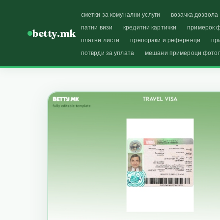
сметки за комунални услуги
возачка дозвола
патни визи
кредитни картички
примерок ф
betty.mk
платни листи
препораки и референци
пр
потврди за уплата
мешани примероци фото