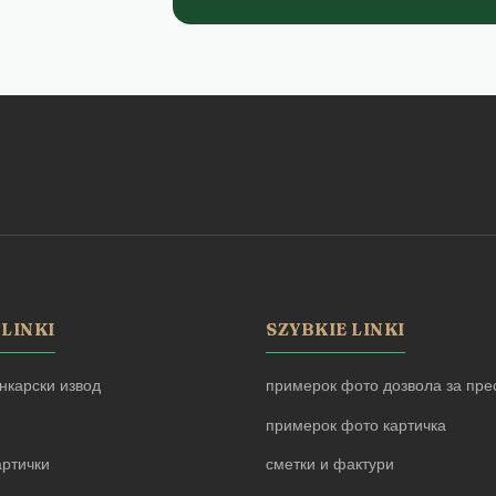
 LINKI
SZYBKIE LINKI
нкарски извод
примерок фото дозвола за прес
примерок фото картичка
артички
сметки и фактури