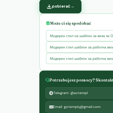
pobierać
→
Może ci się spodobać
Модерен стил на шаблон за виза за 
Модерен стил шаблон за работна виз
Модерен стил шаблон за работна виз
Potrzebujesz pomocy? Skontaktu
Telegram: @axtempl
Email: gotemply@gmail.com