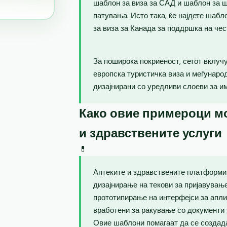
шаблон за виза за САД и шаблон за ш
патувања. Исто така, ќе најдете шаб
за виза за Канада за поддршка на чес
За поширока покриеност, сетот вклучу
европска туристичка виза и меѓунаро
дизајнирани со уредливи слоеви за и
Како овие примероци мо
и здравствените услуги
💊
Аптеките и здравствените платформи 
дизајнирање на текови за пријавувањ
прототипирање на интерфејси за апли
вработени за ракување со документи 
Овие шаблони помагаат да се создад