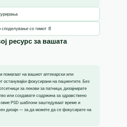
ажурирања
о споделување со тимот 📄
ој ресурс за вашата
м помагаат на вашиот аптекарски или
от останувајќи фокусирани на пациентите. Без
отсетници за лекови за патници, дизајнирате
тво или создавате содржина за здравствено
, овие PSD шаблони заштедуваат време и
н дизајн — за да можете да се фокусирате на