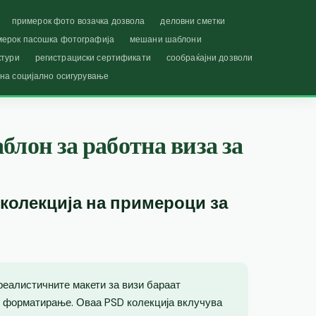
примерок фото возачка дозвола
деловни сметки
мерок пасошка фотографија
мешани шаблони
ктури
регистрациски сертификати
сообраќајни дозволи
 на социјално осигурување
блон за работна виза за
 колекција на примероци за
реалистичните макети за визи бараат
 форматирање. Оваа PSD колекција вклучува