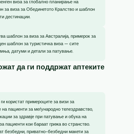
енген виза за глобално планирање на
лон за виза за Обединетото Кралство и шаблон
ти дестинации.
ва шаблон за виза за Австралија, примерок за
ден шаблон за туристичка виза — сите
миња, датуми и детали за патување.
жат да ги поддржат аптеките
ги користат примероците за визи за
е на пациенти за меѓународно телездравство,
кации за здравје при патување и обука на
за пациенти кои бараат грижа во странство.
ат безбедни, приватно-безбедни макети за