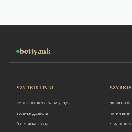
betty.mk
SZYBKIE LINKI
SZYBKIE
сметки за комунални услуги
деловни ба
возачка дозвола
патни визи
банкарски извод
кредитни к