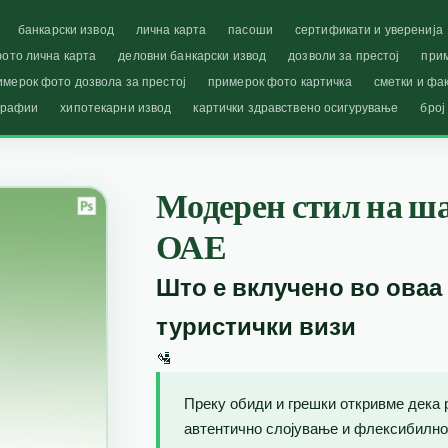
банкарски извод
лична карта
пасоши
сертификати и уверенија
ото лична карта
деловни банкарски извод
дозволи за престој
при
имерок фото дозвола за престој
примерок фото картичка
сметки и фа
графии
хипотекарни извод
картички здравствено осигурување
број
Модерен стил на ша
ОАЕ
Што е вклучено во оваа
туристички визи
🛂
Преку обиди и грешки откривме дека 
автентично слојување и флексибилно