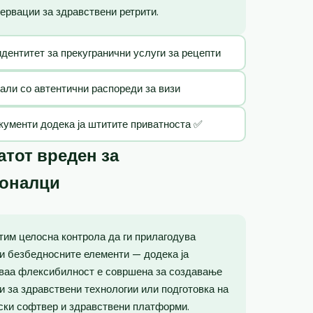
ервации за здравствени ретрити.
идентитет за прекугранични услуги за рецепти
тали со автентични распореди за визи
кументи додека ја штитите приватноста ✅
тот вреден за
ионалци
тим целосна контрола да ги прилагодува
и безбедносните елементи — додека ја
Оваа флексибилност е совршена за создавање
ии за здравствени технологии или подготовка на
ски софтвер и здравствени платформи.