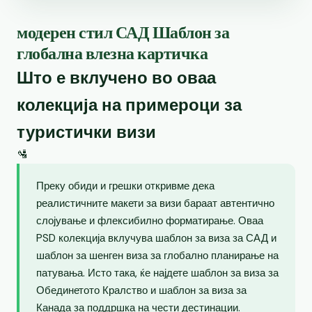
модерен стил САД Шаблон за
глобална влезна картичка
Што е вклучено во оваа
колекција на примероци за
туристички визи
🛂
Преку обиди и грешки откривме дека
реалистичните макети за визи бараат автентично
слојување и флексибилно форматирање. Оваа
PSD колекција вклучува шаблон за виза за САД и
шаблон за шенген виза за глобално планирање на
патувања. Исто така, ќе најдете шаблон за виза за
Обединетото Кралство и шаблон за виза за
Канада за поддршка на чести дестинации.