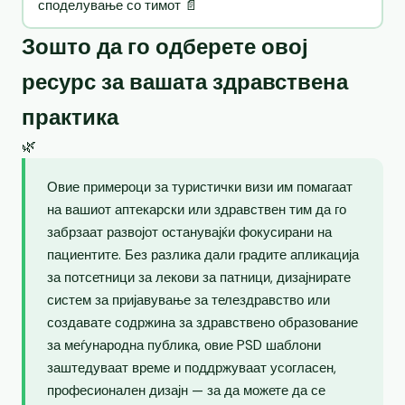
споделување со тимот 📄
Зошто да го одберете овој
ресурс за вашата здравствена
практика
🌿
Овие примероци за туристички визи им помагаат
на вашиот аптекарски или здравствен тим да го
забрзаат развојот останувајќи фокусирани на
пациентите. Без разлика дали градите апликација
за потсетници за лекови за патници, дизајнирате
систем за пријавување за телездравство или
создавате содржина за здравствено образование
за меѓународна публика, овие PSD шаблони
заштедуваат време и поддржуваат усогласен,
професионален дизајн — за да можете да се