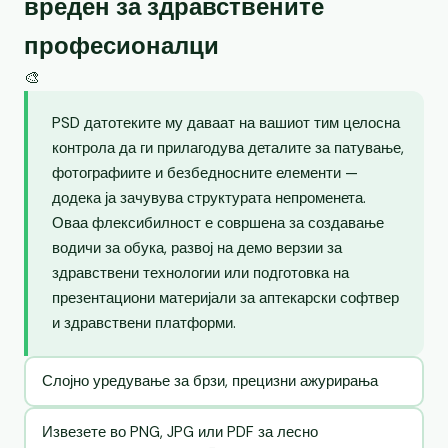
вреден за здравствените
професионалци
🎨
PSD датотеките му даваат на вашиот тим целосна
контрола да ги прилагодува деталите за патување,
фотографиите и безбедносните елементи —
додека ја зачувува структурата непроменета.
Оваа флексибилност е совршена за создавање
водичи за обука, развој на демо верзии за
здравствени технологии или подготовка на
презентациони материјали за аптекарски софтвер
и здравствени платформи.
Слојно уредување за брзи, прецизни ажурирања
Извезете во PNG, JPG или PDF за лесно