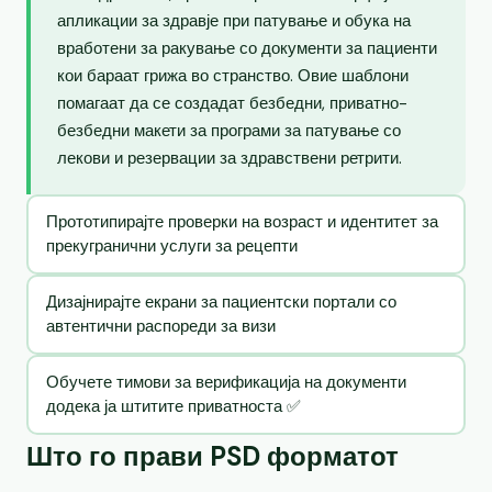
апликации за здравје при патување и обука на
вработени за ракување со документи за пациенти
кои бараат грижа во странство. Овие шаблони
помагаат да се создадат безбедни, приватно-
безбедни макети за програми за патување со
лекови и резервации за здравствени ретрити.
Прототипирајте проверки на возраст и идентитет за
прекугранични услуги за рецепти
Дизајнирајте екрани за пациентски портали со
автентични распореди за визи
Обучете тимови за верификација на документи
додека ја штитите приватноста ✅
Што го прави PSD форматот