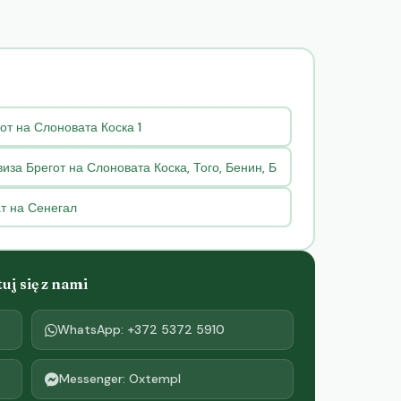
от на Слоновата Коска 1
иза Брегот на Слоновата Коска, Того, Бенин, Б
т на Сенегал
j się z nami
WhatsApp: +372 5372 5910
Messenger: Oxtempl