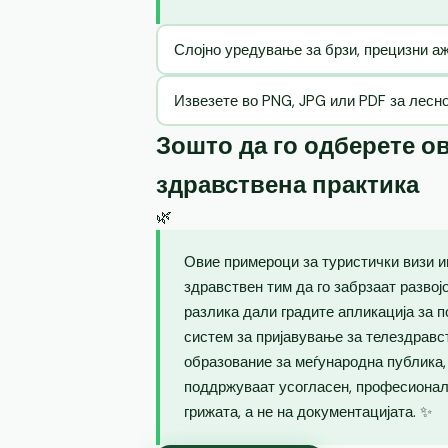
Слојно уредување за брзи, прецизни 
Извезете во PNG, JPG или PDF за лесн
Зошто да го одберете ов
здравствена практика
🌿
Овие примероци за туристички визи и
здравствен тим да го забрзаат развој
разлика дали градите апликација за п
систем за пријавување за телездравс
образование за меѓународна публика
поддржуваат усогласен, професионале
грижата, а не на документацијата. ✨