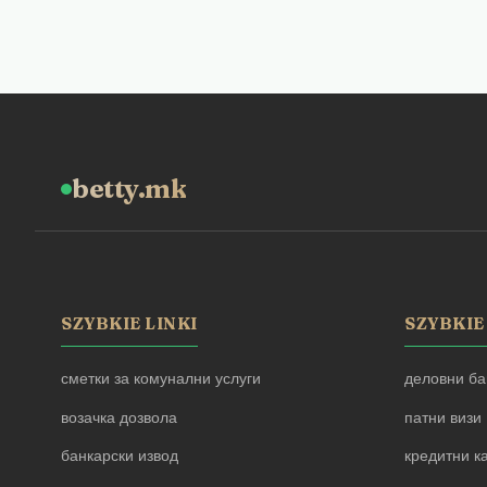
betty.mk
SZYBKIE LINKI
SZYBKIE
сметки за комунални услуги
деловни ба
возачка дозвола
патни визи
банкарски извод
кредитни к