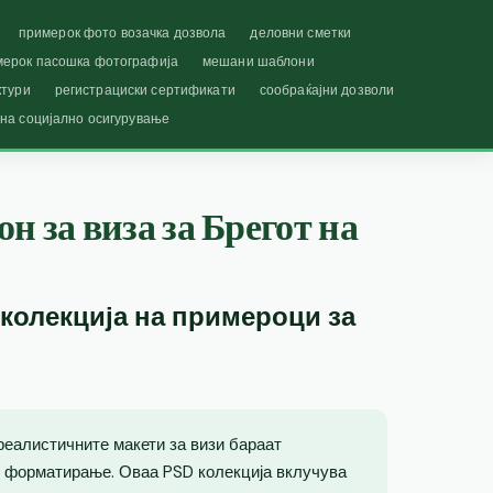
примерок фото возачка дозвола
деловни сметки
мерок пасошка фотографија
мешани шаблони
ктури
регистрациски сертификати
сообраќајни дозволи
 на социјално осигурување
н за виза за Брегот на
 колекција на примероци за
реалистичните макети за визи бараат
 форматирање. Оваа PSD колекција вклучува