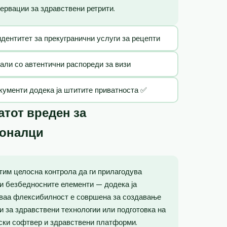
ервации за здравствени ретрити.
идентитет за прекугранични услуги за рецепти
тали со автентични распореди за визи
кументи додека ја штитите приватноста ✅
тот вреден за
ионалци
тим целосна контрола да ги прилагодува
и безбедносните елементи — додека ја
Оваа флексибилност е совршена за создавање
ии за здравствени технологии или подготовка на
ски софтвер и здравствени платформи.