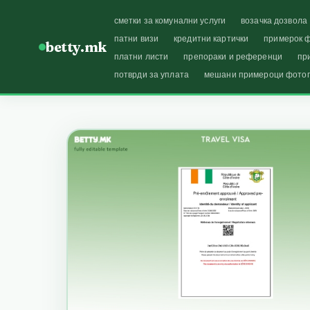
сметки за комунални услуги
возачка дозвола
патни визи
кредитни картички
примерок ф
betty.mk
платни листи
препораки и референци
пр
потврди за уплата
мешани примероци фото