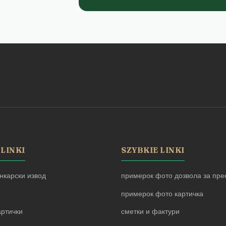
 LINKI
SZYBKIE LINKI
нкарски извод
примерок фото дозвола за прес
примерок фото картичка
артички
сметки и фактури