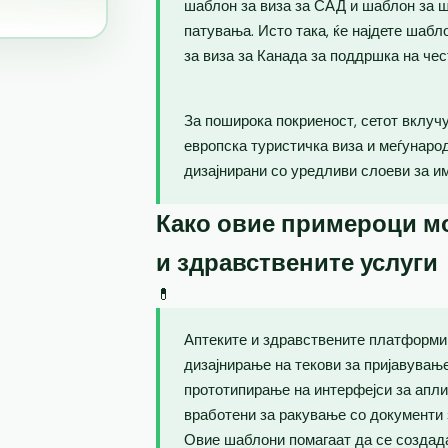
шаблон за виза за САД и шаблон за ш
патувања. Исто така, ќе најдете шаб
за виза за Канада за поддршка на чес
За поширока покриеност, сетот вклучу
европска туристичка виза и меѓунаро
дизајнирани со уредливи слоеви за и
Како овие примероци мо
и здравствените услуги
💊
Аптеките и здравствените платформи 
дизајнирање на текови за пријавувањ
прототипирање на интерфејси за апли
вработени за ракување со документи 
Овие шаблони помагаат да се создад