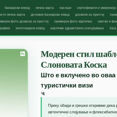
банкарски извод
лична карта
пасоши
сертификати и уверенија
ото лична карта
деловни банкарски извод
дозволи за престој
при
имерок фото дозвола за престој
примерок фото картичка
сметки и фа
графии
хипотекарни извод
картички здравствено осигурување
број
Модерен стил шабло
Слоновата Коска
Што е вклучено во оваа
туристички визи
🛂
Преку обиди и грешки откривме дека 
автентично слојување и флексибилно