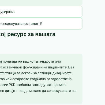
ажурирања
о споделување со тимот 📄
ој ресурс за вашата
м помагаат на вашиот аптекарски или
от останувајќи фокусирани на пациентите. Без
отсетници за лекови за патници, дизајнирате
тво или создавате содржина за здравствено
, овие PSD шаблони заштедуваат време и
н дизајн — за да можете да се фокусирате на