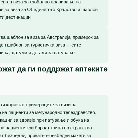
енген виза за глобално планирање на
лон за виза за Обединетото Кралство и шаблон
ти дестинации.
ва шаблон за виза за Австралија, примерок за
ден шаблон за туристичка виза — сите
миња, датуми и детали за патување.
жат да ги поддржат аптеките
ги користат примероците за визи за
е на пациенти за меѓународно телездравство,
кации за здравје при патување и обука на
за пациенти кои бараат грижа во странство.
ат безбедни, приватно-безбедни макети за