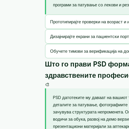
програми за патување со лекови и рез
Прототипирајте проверки на возраст и 
Дизајнирајте екрани за пациентски пор
Обучете тимови за верификација на до
Што го прави PSD форма
здравствените профес
🎨
PSD датотеките му даваат на вашиот 
деталите за патување, фотографиите 
зачувува структурата непроменета. 
водичи за обука, развој на демо верз
презентациони материјали за аптекар