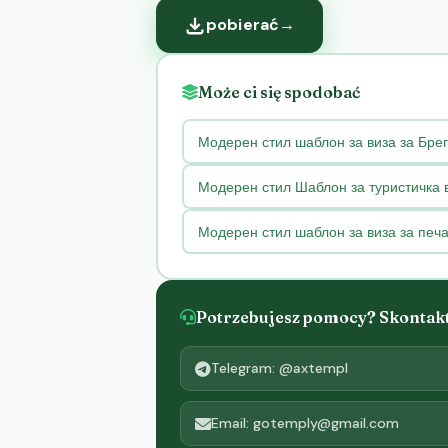
pobierać
→
Może ci się spodobać
Модерен стил шаблон за виза за Брег
Модерен стил Шаблон за туристичка в
Модерен стил шаблон за виза за печа
Potrzebujesz pomocy? Skontaktu
Telegram: @axtempl
Email: gotemply@gmail.com