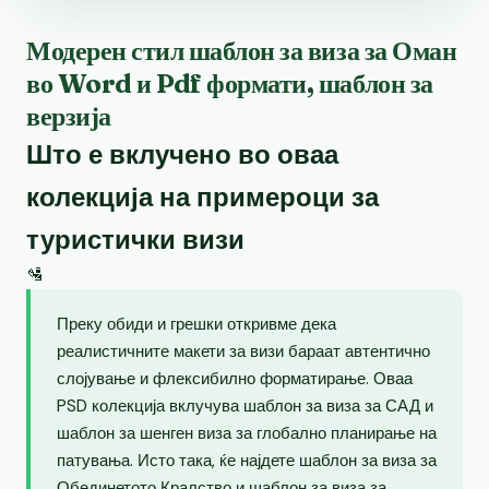
Модерен стил шаблон за виза за Оман
во Word и Pdf формати, шаблон за
верзија
Што е вклучено во оваа
колекција на примероци за
туристички визи
🛂
Преку обиди и грешки откривме дека
реалистичните макети за визи бараат автентично
слојување и флексибилно форматирање. Оваа
PSD колекција вклучува шаблон за виза за САД и
шаблон за шенген виза за глобално планирање на
патувања. Исто така, ќе најдете шаблон за виза за
Обединетото Кралство и шаблон за виза за