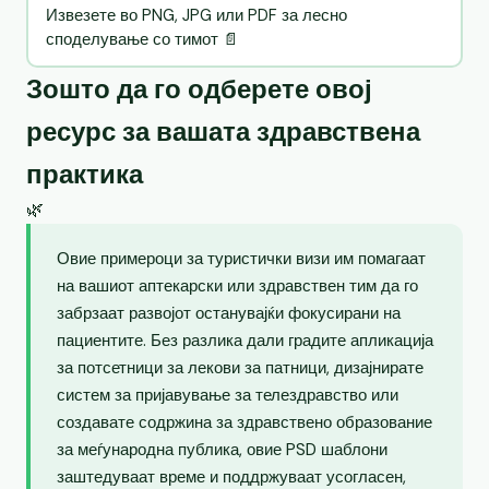
Извезете во PNG, JPG или PDF за лесно
споделување со тимот 📄
Зошто да го одберете овој
ресурс за вашата здравствена
практика
🌿
Овие примероци за туристички визи им помагаат
на вашиот аптекарски или здравствен тим да го
забрзаат развојот останувајќи фокусирани на
пациентите. Без разлика дали градите апликација
за потсетници за лекови за патници, дизајнирате
систем за пријавување за телездравство или
создавате содржина за здравствено образование
за меѓународна публика, овие PSD шаблони
заштедуваат време и поддржуваат усогласен,