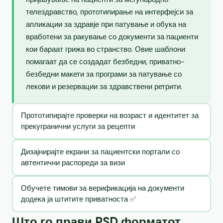
телездравство, прототипирање на интерфејси за
апликации за здравје при патување и обука на
вработени за ракување со документи за пациенти
кои бараат грижа во странство. Овие шаблони
помагаат да се создадат безбедни, приватно-
безбедни макети за програми за патување со
лекови и резервации за здравствени ретрити.
Прототипирајте проверки на возраст и идентитет за
прекугранични услуги за рецепти
Дизајнирајте екрани за пациентски портали со
автентични распореди за визи
Обучете тимови за верификација на документи
додека ја штитите приватноста ✅
Што го прави PSD форматот