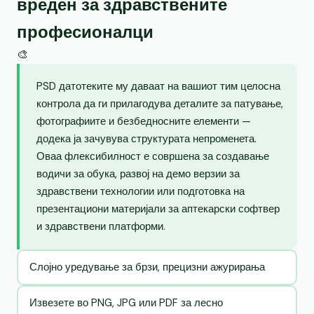
вреден за здравствените
професионалци
🎨
PSD датотеките му даваат на вашиот тим целосна
контрола да ги прилагодува деталите за патување,
фотографиите и безбедносните елементи —
додека ја зачувува структурата непроменета.
Оваа флексибилност е совршена за создавање
водичи за обука, развој на демо верзии за
здравствени технологии или подготовка на
презентациони материјали за аптекарски софтвер
и здравствени платформи.
Слојно уредување за брзи, прецизни ажурирања
Извезете во PNG, JPG или PDF за лесно