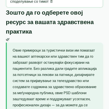
споделување со тимот 📄
Зошто да го одберете овој
ресурс за вашата здравствена
практика
🌿
Овие примероци за туристички визи им помагаат
на вашиот аптекарски или здравствен тим да го
забрзаат развојот останувајќи фокусирани на
пациентите. Без разлика дали градите апликација
за потсетници за лекови за патници, дизајнирате
систем за пријавување за телездравство или
создавате содржина за здравствено образование
за меѓународна публика, овие PSD шаблони
заштедуваат време и поддржуваат усогласен,
професионален дизајн — за да можете да се