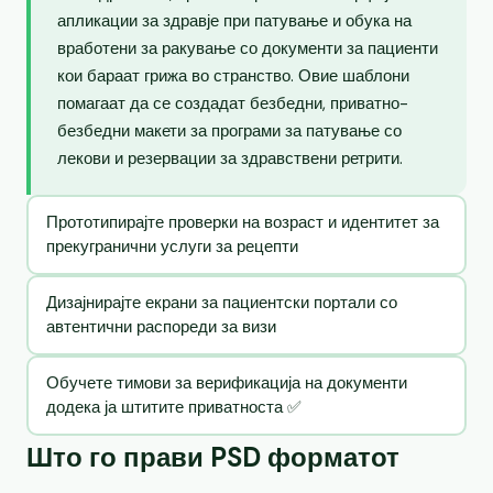
апликации за здравје при патување и обука на
вработени за ракување со документи за пациенти
кои бараат грижа во странство. Овие шаблони
помагаат да се создадат безбедни, приватно-
безбедни макети за програми за патување со
лекови и резервации за здравствени ретрити.
Прототипирајте проверки на возраст и идентитет за
прекугранични услуги за рецепти
Дизајнирајте екрани за пациентски портали со
автентични распореди за визи
Обучете тимови за верификација на документи
додека ја штитите приватноста ✅
Што го прави PSD форматот