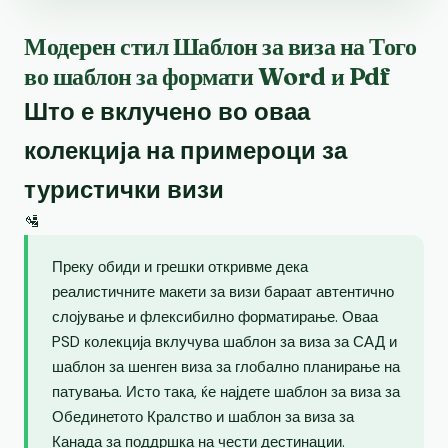
Модерен стил Шаблон за виза на Того
во шаблон за формати Word и Pdf
Што е вклучено во оваа
колекција на примероци за
туристички визи
🛂
Преку обиди и грешки откривме дека
реалистичните макети за визи бараат автентично
слојување и флексибилно форматирање. Оваа
PSD колекција вклучува шаблон за виза за САД и
шаблон за шенген виза за глобално планирање на
патувања. Исто така, ќе најдете шаблон за виза за
Обединетото Кралство и шаблон за виза за
Канада за поддршка на чести дестинации.