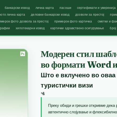
банкарски извод
лична карта
пасоши
сертификати и уверенија
ото лична карта
деловни банкарски извод
дозволи за престој
при
имерок фото дозвола за престој
примерок фото картичка
сметки и фа
графии
хипотекарни извод
картички здравствено осигурување
број
Модерен стил шабло
во формати Word и 
Што е вклучено во оваа
туристички визи
🛂
Преку обиди и грешки откривме дека 
автентично слојување и флексибилно