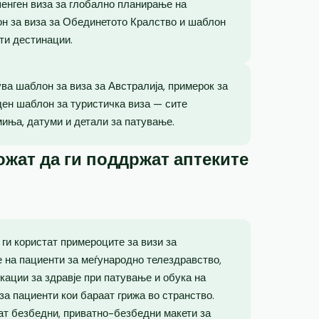
енген виза за глобално планирање на
лон за виза за Обединетото Кралство и шаблон
ти дестинации.
ва шаблон за виза за Австралија, примерок за
ден шаблон за туристичка виза — сите
миња, датуми и детали за патување.
жат да ги поддржат аптеките
ги користат примероците за визи за
е на пациенти за меѓународно телездравство,
кации за здравје при патување и обука на
за пациенти кои бараат грижа во странство.
ат безбедни, приватно-безбедни макети за