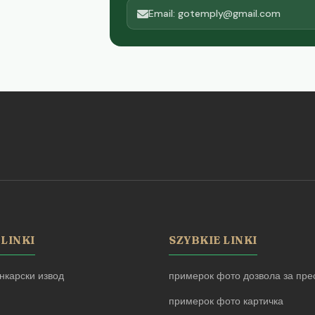
Email: gotemply@gmail.com
 LINKI
SZYBKIE LINKI
нкарски извод
примерок фото дозвола за прес
примерок фото картичка