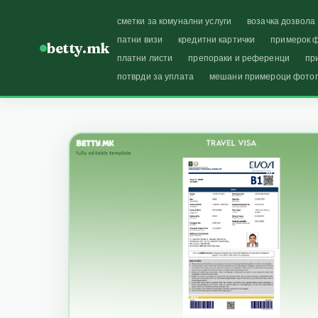
сметки за комунални услуги
возачка дозвола
патни визи
кредитни картички
примерок ф
betty.mk
платни листи
препораки и референци
пр
потврди за уплата
мешани примероци фото