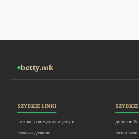
betty.mk
SZYBKIE LINKI
SZYBKIE
сметки за комунални услуги
деловни ба
возачка дозвола
патни визи