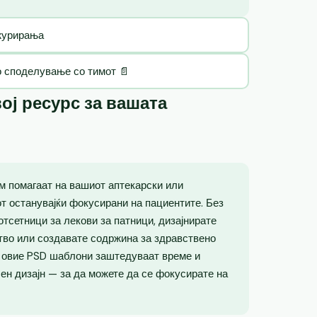
ажурирања
о споделување со тимот 📄
ој ресурс за вашата
м помагаат на вашиот аптекарски или
от останувајќи фокусирани на пациентите. Без
отсетници за лекови за патници, дизајнирате
тво или создавате содржина за здравствено
, овие PSD шаблони заштедуваат време и
н дизајн — за да можете да се фокусирате на