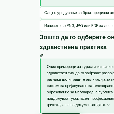
Слојно уредување за брзи, прецизни 
Извезете во PNG, JPG или PDF за лесн
Зошто да го одберете ов
здравствена практика
🌿
Овие примероци за туристички визи и
здравствен тим да го забрзаат развој
разлика дали градите апликација за п
систем за пријавување за телездравс
образование за меѓународна публика
поддржуваат усогласен, професионале
грижата, а не на документацијата. ✨