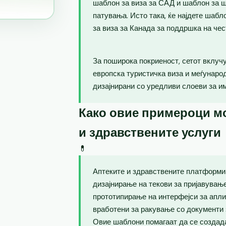
шаблон за виза за САД и шаблон за ш
патувања. Исто така, ќе најдете шаб
за виза за Канада за поддршка на чес
За поширока покриеност, сетот вклучу
европска туристичка виза и меѓунаро
дизајнирани со уредливи слоеви за и
Како овие примероци мо
и здравствените услуги
💊
Аптеките и здравствените платформи 
дизајнирање на текови за пријавувањ
прототипирање на интерфејси за апли
вработени за ракување со документи 
Овие шаблони помагаат да се создад