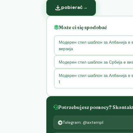
pobierać
→
Może ci się spodobać
Модерен стил шаблон за Албанија е 
верзија
Модерен стил шаблон за Србија е виз
Модерен стил шаблон за Албанија е в
1
Potrzebujesz pomocy? Skontaktu
Telegram: @axtempl