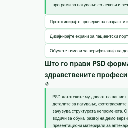
програми за патување со лекови и рез
Прототипирајте проверки на возраст и 
Дизајнирајте екрани за пациентски пор
Обучете тимови за верификација на до
Што го прави PSD форма
здравствените профес
🎨
PSD датотеките му даваат на вашиот 
деталите за патување, фотографиите 
зачувува структурата непроменета. 
водичи за обука, развој на демо верз
презентациони материјали за аптекар