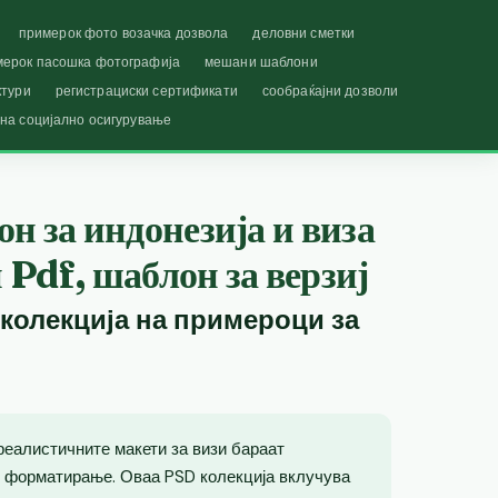
примерок фото возачка дозвола
деловни сметки
мерок пасошка фотографија
мешани шаблони
ктури
регистрациски сертификати
сообраќајни дозволи
 на социјално осигурување
н за индонезија и виза
Pdf, шаблон за верзиј
 колекција на примероци за
реалистичните макети за визи бараат
 форматирање. Оваа PSD колекција вклучува