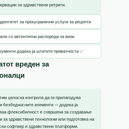
ервации за здравствени ретрити.
идентитет за прекугранични услуги за рецепти
тали со автентични распореди за визи
кументи додека ја штитите приватноста ✅
тот вреден за
ионалци
тим целосна контрола да ги прилагодува
и безбедносните елементи — додека ја
Оваа флексибилност е совршена за создавање
ии за здравствени технологии или подготовка на
ски софтвер и здравствени платформи.