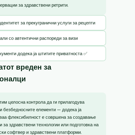
ервации за здравствени ретрити.
идентитет за прекугранични услуги за рецепти
тали со автентични распореди за визи
кументи додека ја штитите приватноста ✅
тот вреден за
ионалци
тим целосна контрола да ги прилагодува
и безбедносните елементи — додека ја
Оваа флексибилност е совршена за создавање
ии за здравствени технологии или подготовка на
ски софтвер и здравствени платформи.