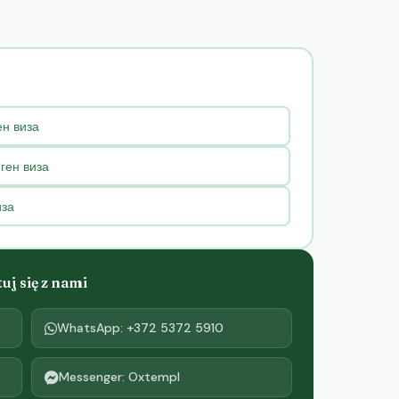
н виза
ген виза
иза
j się z nami
WhatsApp: +372 5372 5910
Messenger: Oxtempl