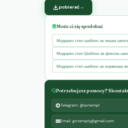
pobierać
→
Może ci się spodobać
Модерен стил шаблон за чешка шенге
Модерен стил Шаблон за финска шен
Модерен стил шаблон за норвешка в
Potrzebujesz pomocy? Skontaktu
Telegram: @axtempl
Email: gotemply@gmail.com