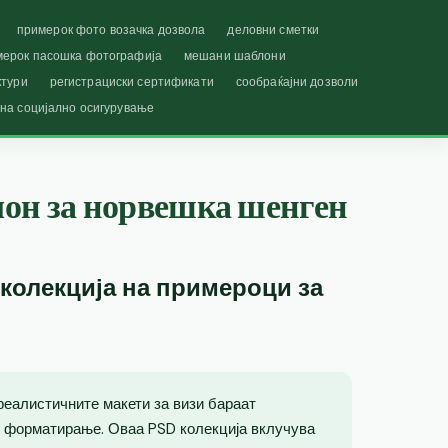
примерок фото возачка дозвола
деловни сметки
мерок пасошка фотографија
мешани шаблони
ктури
регистрациски сертификати
сообраќајни дозволи
 на социјално осигурување
он за норвешка шенген
 колекција на примероци за
реалистичните макети за визи бараат
 форматирање. Оваа PSD колекција вклучува