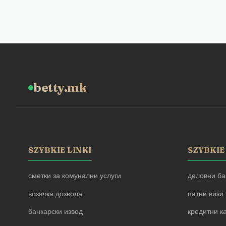
betty.mk
SZYBKIE LINKI
SZYBKIE
сметки за комунални услуги
деловни ба
возачка дозвола
патни визи
банкарски извод
кредитни к