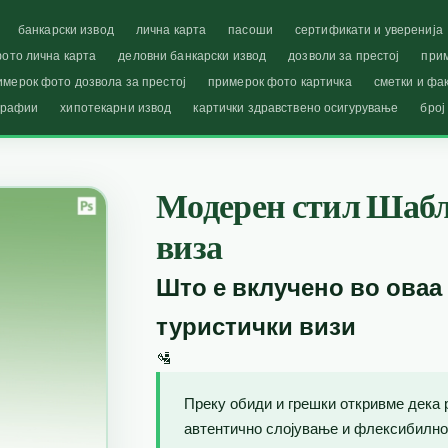
банкарски извод
лична карта
пасоши
сертификати и уверенија
ото лична карта
деловни банкарски извод
дозволи за престој
при
имерок фото дозвола за престој
примерок фото картичка
сметки и фа
графии
хипотекарни извод
картички здравствено осигурување
број
Модерен стил Шабл
виза
Што е вклучено во оваа
туристички визи
🛂
Преку обиди и грешки откривме дека 
автентично слојување и флексибилно