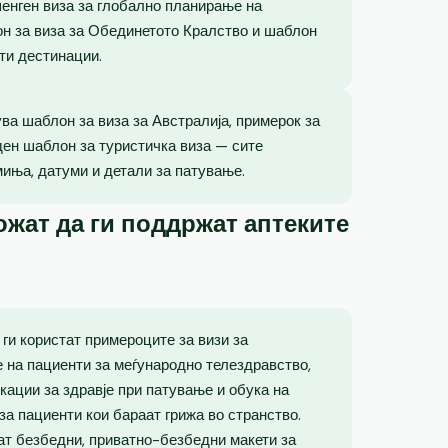
енген виза за глобално планирање на
лон за виза за Обединетото Кралство и шаблон
ти дестинации.
ва шаблон за виза за Австралија, примерок за
ден шаблон за туристичка виза — сите
миња, датуми и детали за патување.
жат да ги поддржат аптеките
ги користат примероците за визи за
е на пациенти за меѓународно телездравство,
кации за здравје при патување и обука на
за пациенти кои бараат грижа во странство.
ат безбедни, приватно-безбедни макети за