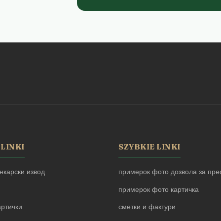
 LINKI
SZYBKIE LINKI
нкарски извод
примерок фото дозвола за прес
примерок фото картичка
артички
сметки и фактури