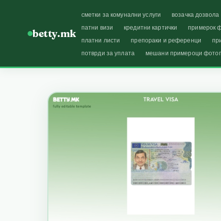
сметки за комунални услуги
возачка дозвола
патни визи
кредитни картички
примерок ф
betty.mk
платни листи
препораки и референци
пр
потврди за уплата
мешани примероци фото