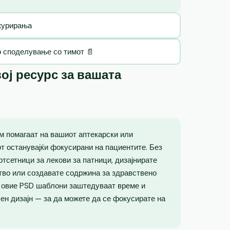
ажурирања
о споделување со тимот 📄
ој ресурс за вашата
м помагаат на вашиот аптекарски или
от останувајќи фокусирани на пациентите. Без
отсетници за лекови за патници, дизајнирате
тво или создавате содржина за здравствено
, овие PSD шаблони заштедуваат време и
н дизајн — за да можете да се фокусирате на