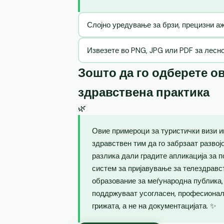
Слојно уредување за брзи, прецизни 
Извезете во PNG, JPG или PDF за лесн
Зошто да го одберете ов
здравствена практика
🌿
Овие примероци за туристички визи и
здравствен тим да го забрзаат развој
разлика дали градите апликација за п
систем за пријавување за телездравс
образование за меѓународна публика
поддржуваат усогласен, професионале
грижата, а не на документацијата. ✨