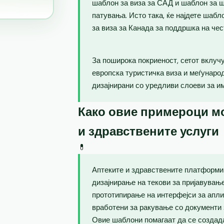
шаблон за виза за САД и шаблон за ш
патувања. Исто така, ќе најдете шаб
за виза за Канада за поддршка на чес
За поширока покриеност, сетот вклучу
европска туристичка виза и меѓунаро
дизајнирани со уредливи слоеви за и
Како овие примероци мо
и здравствените услуги
💊
Аптеките и здравствените платформи 
дизајнирање на текови за пријавувањ
прототипирање на интерфејси за апли
вработени за ракување со документи 
Овие шаблони помагаат да се создад