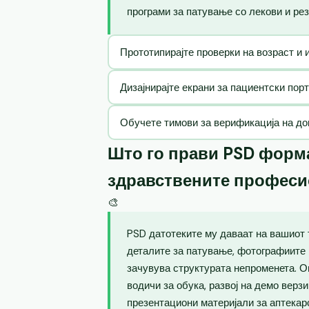
програми за патување со лекови и рез
Прототипирајте проверки на возраст и 
Дизајнирајте екрани за пациентски пор
Обучете тимови за верификација на до
Што го прави PSD форма
здравствените профес
🎨
PSD датотеките му даваат на вашиот 
деталите за патување, фотографиите 
зачувува структурата непроменета. 
водичи за обука, развој на демо верз
презентациони материјали за аптекар