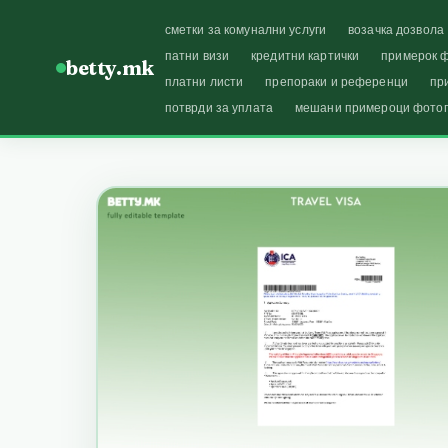
сметки за комунални услуги
возачка дозвола
патни визи
кредитни картички
примерок ф
betty.mk
платни листи
препораки и референци
пр
потврди за уплата
мешани примероци фото