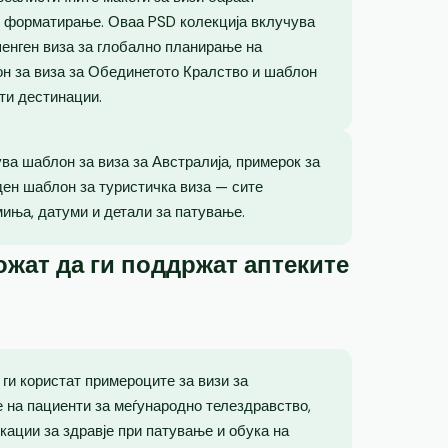
 форматирање. Оваа PSD колекција вклучува
енген виза за глобално планирање на
лон за виза за Обединетото Кралство и шаблон
ти дестинации.
ва шаблон за виза за Австралија, примерок за
ден шаблон за туристичка виза — сите
миња, датуми и детали за патување.
жат да ги поддржат аптеките
ги користат примероците за визи за
е на пациенти за меѓународно телездравство,
кации за здравје при патување и обука на