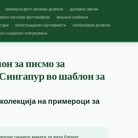
примерок фото возачка дозвола
деловни сметки
мерок пасошка фотографија
мешани шаблони
ктури
регистрациски сертификати
сообраќајни дозволи
 на социјално осигурување
н за писмо за
 Сингапур во шаблон за
 колекција на примероци за
реалистичните макети за визи бараат