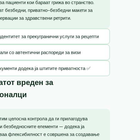
за пациенти кои бараат грижа во странство.
ат безбедни, приватно-безбедни макети за
ервации за здравствени ретрити.
идентитет за прекугранични услуги за рецепти
тали со автентични распореди за визи
кументи додека ја штитите приватноста ✅
тот вреден за
ионалци
тим целосна контрола да ги прилагодува
и безбедносните елементи — додека ја
Оваа флексибилност е совршена за создавање