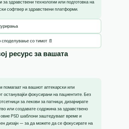
ии за здравствени технологии или подготовка на
ски софтвер и здравствени платформи.
ажурирања
о споделување со тимот 📄
ој ресурс за вашата
м помагаат на вашиот аптекарски или
от останувајќи фокусирани на пациентите. Без
отсетници за лекови за патници, дизајнирате
тво или создавате содржина за здравствено
, овие PSD шаблони заштедуваат време и
н дизајн — за да можете да се фокусирате на