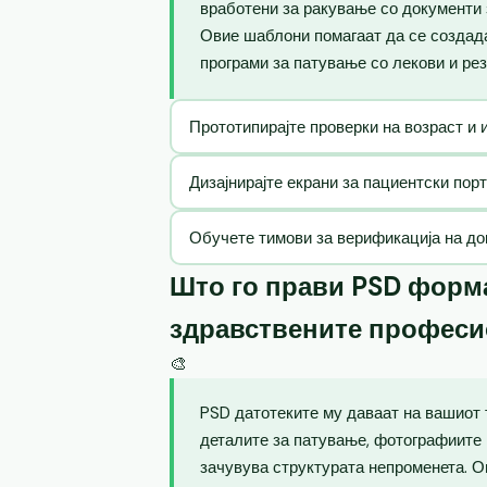
вработени за ракување со документи 
Овие шаблони помагаат да се создад
програми за патување со лекови и рез
Прототипирајте проверки на возраст и 
Дизајнирајте екрани за пациентски пор
Обучете тимови за верификација на до
Што го прави PSD форма
здравствените профес
🎨
PSD датотеките му даваат на вашиот 
деталите за патување, фотографиите 
зачувува структурата непроменета. 