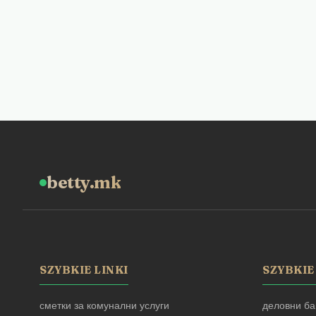
betty.mk
SZYBKIE LINKI
SZYBKIE
сметки за комунални услуги
деловни ба