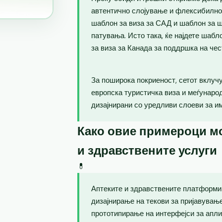
автентично слојување и флексибилно
шаблон за виза за САД и шаблон за ш
патувања. Исто така, ќе најдете шаб
за виза за Канада за поддршка на чес
За поширока покриеност, сетот вклучу
европска туристичка виза и меѓунаро
дизајнирани со уредливи слоеви за и
Како овие примероци мо
и здравствените услуги
💊
Аптеките и здравствените платформи 
дизајнирање на текови за пријавувањ
прототипирање на интерфејси за апли