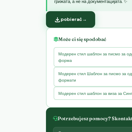
грижата, а не на документацијата. ✨
pobierać
→
Może ci się spodobać
Модерен стил шаблон за писмо за од
форма
Модерен стил Шаблон за писмо за од
формати
Модерен стил шаблон за виза за Син
Potrzebujesz pomocy? Skontaktu