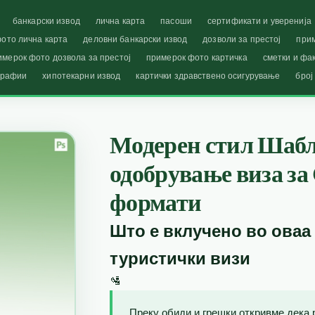
банкарски извод
лична карта
пасоши
сертификати и уверенија
ото лична карта
деловни банкарски извод
дозволи за престој
при
имерок фото дозвола за престој
примерок фото картичка
сметки и фа
графии
хипотекарни извод
картички здравствено осигурување
број
Модерен стил Шабло
одобрување виза за
формати
Што е вклучено во оваа
туристички визи
🛂
Преку обиди и грешки откривме дека 