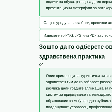
водичи за обука, развој на демо верз
презентациони материјали за аптекар
Слојно уредување за брзи, прецизни 
Извезете во PNG, JPG или PDF за лесн
Зошто да го одберете ов
здравствена практика
🌿
Овие примероци за туристички визи и
здравствен тим да го забрзаат развој
разлика дали градите апликација за п
систем за пријавување за телездравс
образование за меѓународна публика
поддржуваат усогласен, професионале