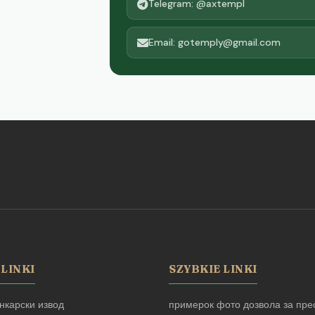
Telegram: @axtempl
Email: gotemply@gmail.com
 LINKI
SZYBKIE LINKI
нкарски извод
примерок фото дозвола за прес