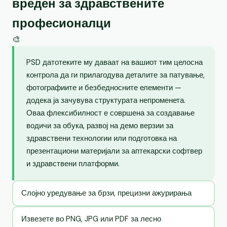
вреден за здравствените
професионалци
🎨
PSD датотеките му даваат на вашиот тим целосна
контрола да ги прилагодува деталите за патување,
фотографиите и безбедносните елементи —
додека ја зачувува структурата непроменета.
Оваа флексибилност е совршена за создавање
водичи за обука, развој на демо верзии за
здравствени технологии или подготовка на
презентациони материјали за аптекарски софтвер
и здравствени платформи.
Слојно уредување за брзи, прецизни ажурирања
Извезете во PNG, JPG или PDF за лесно