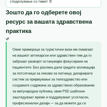
споделување со тимот 📄
Зошто да го одберете овој
ресурс за вашата здравствена
практика
🌿
Овие примероци за туристички визи им помагаат
на вашиот аптекарски или здравствен тим да го
забрзаат развојот останувајќи фокусирани на
пациентите. Без разлика дали градите апликација
за потсетници за лекови за патници, дизајнирате
систем за пријавување за телездравство или
создавате содржина за здравствено образование
за меѓународна публика, овие PSD шаблони
заштедуваат време и поддржуваат усогласен,
професионален дизајн — за да можете да се