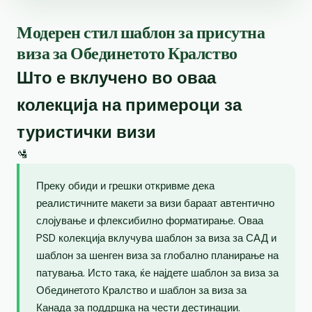
Модерен стил шаблон за присутна
виза за Обединетото Кралство
Што е вклучено во оваа
колекција на примероци за
туристички визи
🛂
Преку обиди и грешки откривме дека
реалистичните макети за визи бараат автентично
слојување и флексибилно форматирање. Оваа
PSD колекција вклучува шаблон за виза за САД и
шаблон за шенген виза за глобално планирање на
патувања. Исто така, ќе најдете шаблон за виза за
Обединетото Кралство и шаблон за виза за
Канада за поддршка на чести дестинации.