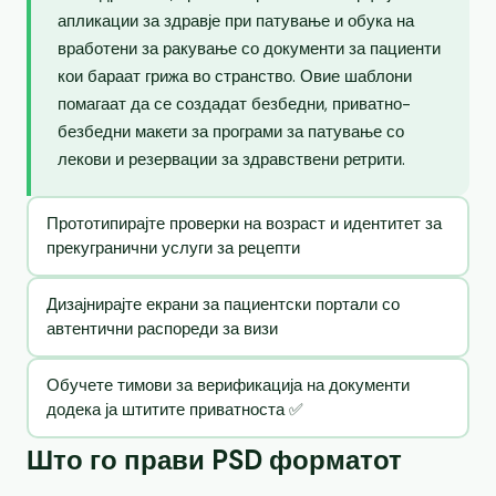
апликации за здравје при патување и обука на
вработени за ракување со документи за пациенти
кои бараат грижа во странство. Овие шаблони
помагаат да се создадат безбедни, приватно-
безбедни макети за програми за патување со
лекови и резервации за здравствени ретрити.
Прототипирајте проверки на возраст и идентитет за
прекугранични услуги за рецепти
Дизајнирајте екрани за пациентски портали со
автентични распореди за визи
Обучете тимови за верификација на документи
додека ја штитите приватноста ✅
Што го прави PSD форматот