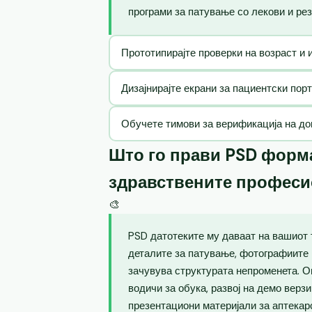
програми за патување со лекови и рез
Прототипирајте проверки на возраст и 
Дизајнирајте екрани за пациентски пор
Обучете тимови за верификација на до
Што го прави PSD форма
здравствените профес
🎨
PSD датотеките му даваат на вашиот 
деталите за патување, фотографиите 
зачувува структурата непроменета. 
водичи за обука, развој на демо верз
презентациони материјали за аптекар