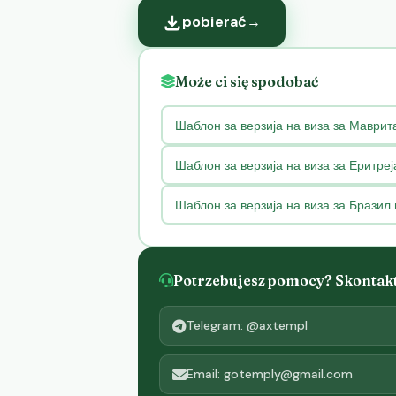
pobierać
→
Może ci się spodobać
Шаблон за верзија на виза за Маврит
Шаблон за верзија на виза за Еритре
Шаблон за верзија на виза за Бразил
Potrzebujesz pomocy? Skontaktu
Telegram: @axtempl
Email: gotemply@gmail.com