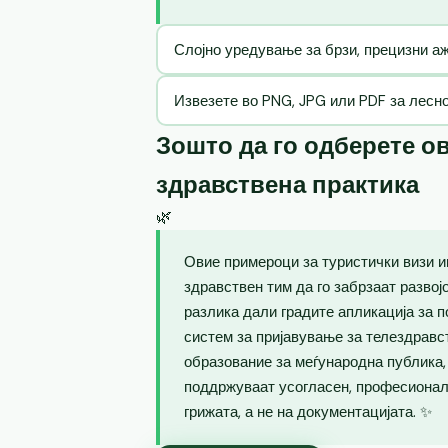
Слојно уредување за брзи, прецизни 
Извезете во PNG, JPG или PDF за лесн
Зошто да го одберете ов
здравствена практика
🌿
Овие примероци за туристички визи и
здравствен тим да го забрзаат развој
разлика дали градите апликација за п
систем за пријавување за телездравс
образование за меѓународна публика
поддржуваат усогласен, професионале
грижата, а не на документацијата. ✨