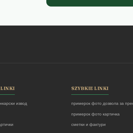
 LINKI
SZYBKIE LINKI
нкарски извод
примерок фото дозвола за прес
примерок фото картичка
артички
сметки и фактури