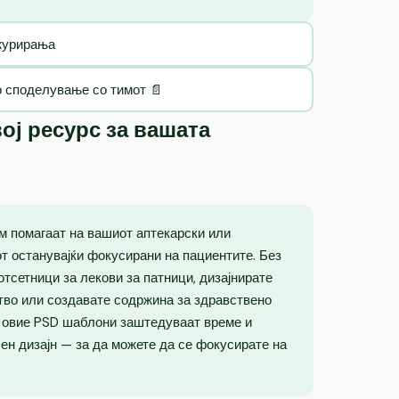
ажурирања
о споделување со тимот 📄
ој ресурс за вашата
м помагаат на вашиот аптекарски или
от останувајќи фокусирани на пациентите. Без
отсетници за лекови за патници, дизајнирате
тво или создавате содржина за здравствено
, овие PSD шаблони заштедуваат време и
н дизајн — за да можете да се фокусирате на