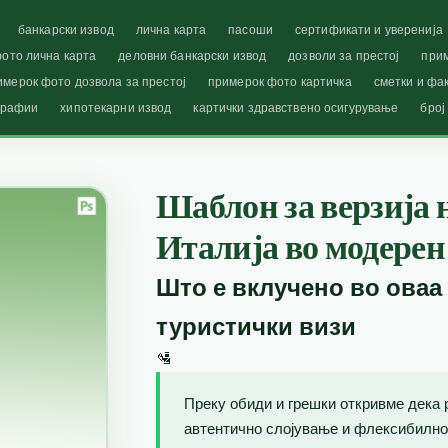
банкарски извод
лична карта
пасоши
сертификати и уверенија
ото лична карта
деловни банкарски извод
дозволи за престој
при
имерок фото дозвола за престој
примерок фото картичка
сметки и фа
графии
хипотекарни извод
картички здравствено осигурување
број
Шаблон за верзија 
Италија во модерен
Што е вклучено во оваа
туристички визи
🛂
Преку обиди и грешки откривме дека 
автентично слојување и флексибилно