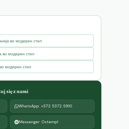
анија во модерен стил
ја во модерен стил
 во модерен стил
j się z nami
WhatsApp: +372 5372 5910
Messenger: Oxtempl