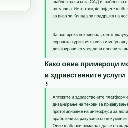
шаблон за виза за САД и шаблон за ш
патувања. Исто така, ќе најдете шаб
за виза за Канада за поддршка на чес
За поширока покриеност, сетот вклучу
европска туристичка виза и меѓунаро
дизајнирани со уредливи слоеви за и
Како овие примероци мо
и здравствените услуги
💊
Аптеките и здравствените платформи 
дизајнирање на текови за пријавувањ
прототипирање на интерфејси за апли
вработени за ракување со документи 
Овие шаблони помагаат да се создад