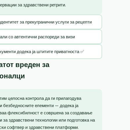
ервации за здравствени ретрити.
идентитет за прекугранични услуги за рецепти
тали со автентични распореди за визи
кументи додека ја штитите приватноста ✅
тот вреден за
ионалци
тим целосна контрола да ги прилагодува
и безбедносните елементи — додека ја
Оваа флексибилност е совршена за создавање
ии за здравствени технологии или подготовка на
ски софтвер и здравствени платформи.