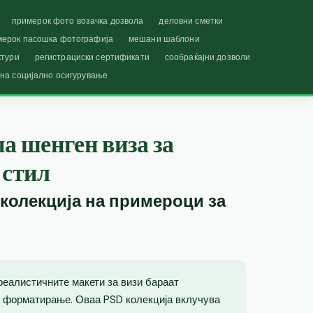
примерок фото возачка дозвола
деловни сметки
мерок пасошка фотографија
мешани шаблони
ктури
регистрациски сертификати
сообраќајни дозволи
 на социјално осигурување
на шенген виза за
 стил
 колекција на примероци за
реалистичните макети за визи бараат
 форматирање. Оваа PSD колекција вклучува