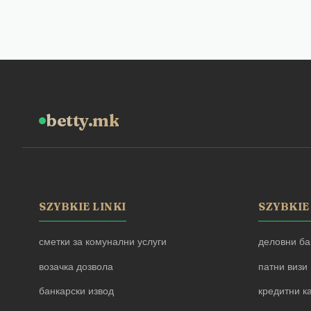
betty.mk
SZYBKIE LINKI
SZYBKIE
сметки за комунални услуги
деловни ба
возачка дозвола
патни визи
банкарски извод
кредитни к