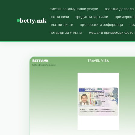
сметки за комунални услуги
возачка дозвола
патни визи
кредитни картички
примерок ф
betty.mk
платни листи
препораки и референци
пр
потврди за уплата
мешани примероци фото