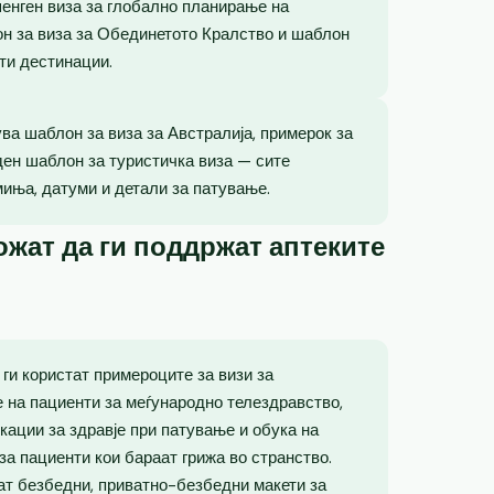
енген виза за глобално планирање на
лон за виза за Обединетото Кралство и шаблон
ти дестинации.
ва шаблон за виза за Австралија, примерок за
ден шаблон за туристичка виза — сите
миња, датуми и детали за патување.
жат да ги поддржат аптеките
ги користат примероците за визи за
е на пациенти за меѓународно телездравство,
кации за здравје при патување и обука на
за пациенти кои бараат грижа во странство.
ат безбедни, приватно-безбедни макети за