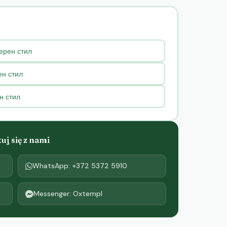
ерен стил
ен стил
н стил
j się z nami
WhatsApp: +372 5372 5910
Messenger: Oxtempl