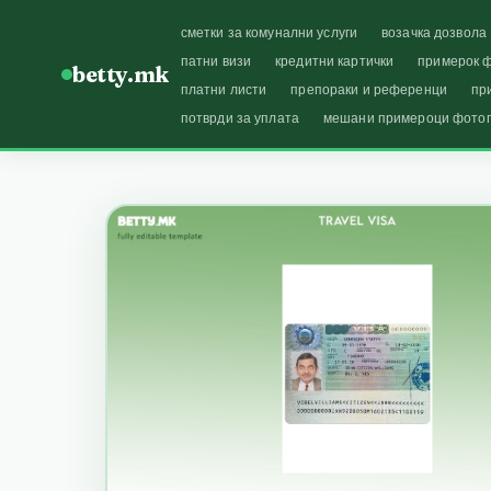
сметки за комунални услуги
возачка дозвола
патни визи
кредитни картички
примерок ф
betty.mk
платни листи
препораки и референци
пр
потврди за уплата
мешани примероци фото