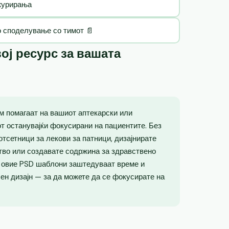
ажурирања
о споделување со тимот 📄
ој ресурс за вашата
м помагаат на вашиот аптекарски или
от останувајќи фокусирани на пациентите. Без
отсетници за лекови за патници, дизајнирате
тво или создавате содржина за здравствено
, овие PSD шаблони заштедуваат време и
н дизајн — за да можете да се фокусирате на