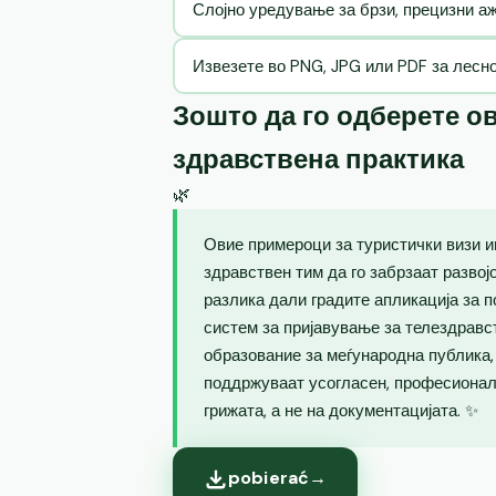
Слојно уредување за брзи, прецизни 
Извезете во PNG, JPG или PDF за лесн
Зошто да го одберете ов
здравствена практика
🌿
Овие примероци за туристички визи и
здравствен тим да го забрзаат развој
разлика дали градите апликација за п
систем за пријавување за телездравс
образование за меѓународна публика
поддржуваат усогласен, професионале
грижата, а не на документацијата. ✨
pobierać
→