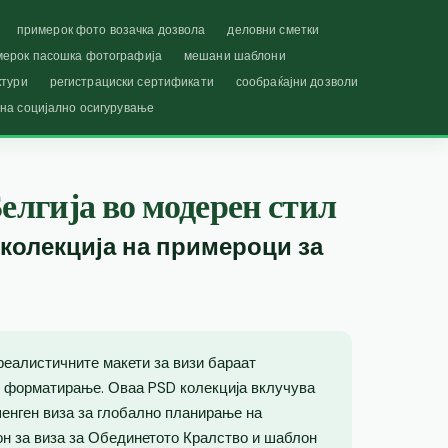
примерок фото возачка дозвола
деловни сметки
мерок пасошка фотографија
мешани шаблони
ктури
регистрациски сертификати
сообраќајни дозволи
 на социјално осигурување
елгија во модерен стил
 колекција на примероци за
реалистичните макети за визи бараат
 форматирање. Оваа PSD колекција вклучува
енген виза за глобално планирање на
лон за виза за Обединетото Кралство и шаблон