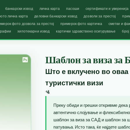
банкарски извод
лична карта
пасоши
сертификати и уверенија
ото лична карта
деловни банкарски извод
дозволи за престој
при
имерок фото дозвола за престој
примерок фото картичка
сметки и фа
графии
хипотекарни извод
картички здравствено осигурување
број
Шаблон за виза за Б
Што е вклучено во оваа
туристички визи
🛂
Преку обиди и грешки откривме дека 
автентично слојување и флексибилно
шаблон за виза за САД и шаблон за ш
патувања. Исто така, ќе најдете шаб