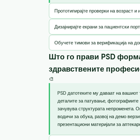
Прототипирајте проверки на возраст и 
Дизајнирајте екрани за пациентски пор
Обучете тимови за верификација на до
Што го прави PSD форма
здравствените профес
🎨
PSD датотеките му даваат на вашиот 
деталите за патување, фотографиите 
зачувува структурата непроменета. 
водичи за обука, развој на демо верз
презентациони материјали за аптекар