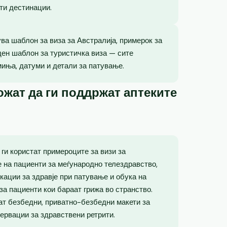
ти дестинации.
ва шаблон за виза за Австралија, примерок за
ден шаблон за туристичка виза — сите
миња, датуми и детали за патување.
жат да ги поддржат аптеките
ги користат примероците за визи за
е на пациенти за меѓународно телездравство,
кации за здравје при патување и обука на
за пациенти кои бараат грижа во странство.
ат безбедни, приватно-безбедни макети за
ервации за здравствени ретрити.