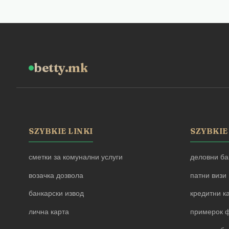
betty.mk
SZYBKIE LINKI
SZYBKIE
сметки за комунални услуги
деловни ба
возачка дозвола
патни визи
банкарски извод
кредитни к
лична карта
примерок ф