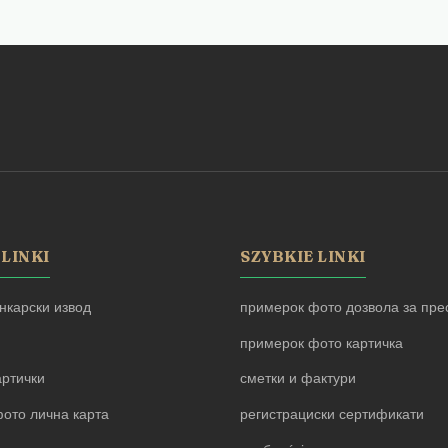
 LINKI
SZYBKIE LINKI
нкарски извод
примерок фото дозвола за прес
примерок фото картичка
артички
сметки и фактури
ото лична карта
регистрациски сертификати