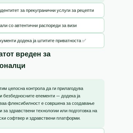
идентитет за прекугранични услуги за рецепти
тали со автентични распореди за визи
кументи додека ја штитите приватноста ✅
тот вреден за
ионалци
тим целосна контрола да ги прилагодува
и безбедносните елементи — додека ја
Оваа флексибилност е совршена за создавање
ии за здравствени технологии или подготовка на
ски софтвер и здравствени платформи.