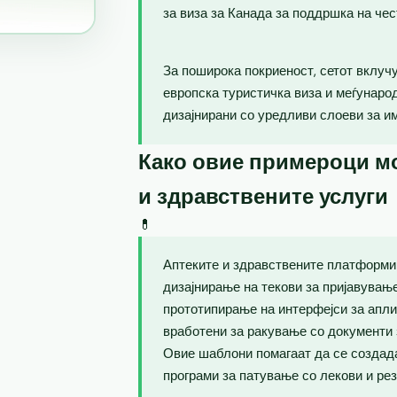
за виза за Канада за поддршка на чес
За поширока покриеност, сетот вклучу
европска туристичка виза и меѓунаро
дизајнирани со уредливи слоеви за и
Како овие примероци мо
и здравствените услуги
💊
Аптеките и здравствените платформи 
дизајнирање на текови за пријавувањ
прототипирање на интерфејси за апли
вработени за ракување со документи 
Овие шаблони помагаат да се создад
програми за патување со лекови и рез