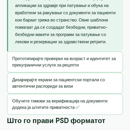
апликации за здравје при патување и обука на
вработени за ракување со документи за пациенти
кои бараат грижа во странство. Овие шаблони
помагаат да се создадат безбедни, приватно-
безбедни макети за програми за патување со
лекови и резервации за здравствени ретрити.
Прототипирајте проверки на возраст и идентитет за
прекугранични услуги за рецепти
Дизајнирајте екрани за пациентски портали со
автентични распореди за визи
Обучете тимови за верификација на документи
додека ја штитите приватноста ✅
Што го прави PSD форматот