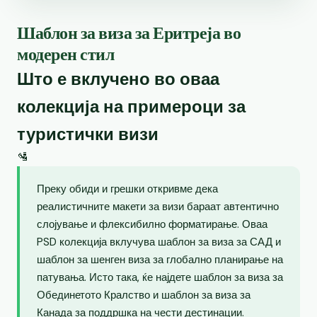
Шаблон за виза за Еритреја во
модерен стил
Што е вклучено во оваа
колекција на примероци за
туристички визи
🛂
Преку обиди и грешки откривме дека
реалистичните макети за визи бараат автентично
слојување и флексибилно форматирање. Оваа
PSD колекција вклучува шаблон за виза за САД и
шаблон за шенген виза за глобално планирање на
патувања. Исто така, ќе најдете шаблон за виза за
Обединетото Кралство и шаблон за виза за
Канада за поддршка на чести дестинации.