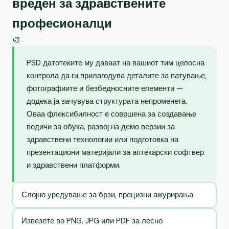
вреден за здравствените
професионалци
🎨
PSD датотеките му даваат на вашиот тим целосна
контрола да ги прилагодува деталите за патување,
фотографиите и безбедносните елементи —
додека ја зачувува структурата непроменета.
Оваа флексибилност е совршена за создавање
водичи за обука, развој на демо верзии за
здравствени технологии или подготовка на
презентациони материјали за аптекарски софтвер
и здравствени платформи.
Слојно уредување за брзи, прецизни ажурирања
Извезете во PNG, JPG или PDF за лесно