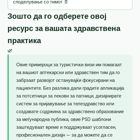
споделување со тимот 📄
Зошто да го одберете овој
ресурс за вашата здравствена
практика
🌿
Овие примероци за туристички визи им помагаат
на вашиот аптекарски или здравствен тим да го
забрзаат развојот останувајќи фокусирани на
пациентите. Без разлика дали градите апликација
за потсетници за лекови за патници, дизајнирате
систем за пријавување за телездравство или
создавате содржина за здравствено образование
за меѓународна публика, овие PSD шаблони
заштедуваат време и поддржуваат усогласен,
професионален дизајн — за да можете да се