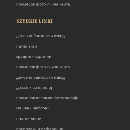
примерок фото лична карта
SZYBKIE LINKI
деловни банкарски извод
патни визи
кредитни картички
примерок фото лична карта
деловни банкарски извод
дозволи за престој
примерок пасошка фотографија
мешани шаблони
платни листи
препораки и референци