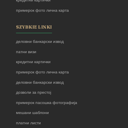
кредитни картички
примерок фото лична карта
SZYBKIE LINKI
деловни банкарски извод
патни визи
кредитни картички
примерок фото лична карта
деловни банкарски извод
дозволи за престој
примерок пасошка фотографија
мешани шаблони
платни листи