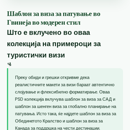
Шаблон за виза за патување во
Гвинеја во модерен стил
Што е вклучено во оваа
колекција на примероци за
туристички визи
🛂
Преку обиди и грешки откривме дека
реалистичните макети за визи бараат автентично
слојување и флексибилно форматирање. Оваа
PSD колекција вклучува шаблон за виза за САД и
шаблон за шенген виза за глобално планирање на
патувања. Исто така, ќе најдете шаблон за виза за
Обединетото Кралство и шаблон за виза за
Канада за поддршка на чести дестинации.