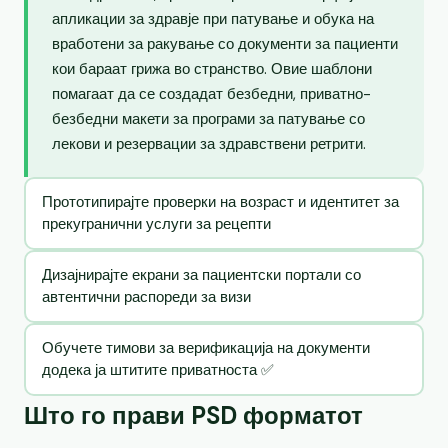
апликации за здравје при патување и обука на
вработени за ракување со документи за пациенти
кои бараат грижа во странство. Овие шаблони
помагаат да се создадат безбедни, приватно-
безбедни макети за програми за патување со
лекови и резервации за здравствени ретрити.
Прототипирајте проверки на возраст и идентитет за
прекугранични услуги за рецепти
Дизајнирајте екрани за пациентски портали со
автентични распореди за визи
Обучете тимови за верификација на документи
додека ја штитите приватноста ✅
Што го прави PSD форматот