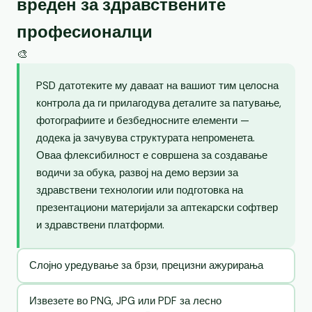
вреден за здравствените
професионалци
🎨
PSD датотеките му даваат на вашиот тим целосна
контрола да ги прилагодува деталите за патување,
фотографиите и безбедносните елементи —
додека ја зачувува структурата непроменета.
Оваа флексибилност е совршена за создавање
водичи за обука, развој на демо верзии за
здравствени технологии или подготовка на
презентациони материјали за аптекарски софтвер
и здравствени платформи.
Слојно уредување за брзи, прецизни ажурирања
Извезете во PNG, JPG или PDF за лесно