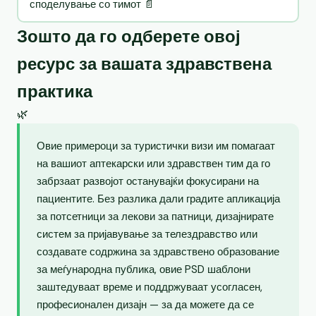
споделување со тимот 📄
Зошто да го одберете овој
ресурс за вашата здравствена
практика
🌿
Овие примероци за туристички визи им помагаат
на вашиот аптекарски или здравствен тим да го
забрзаат развојот останувајќи фокусирани на
пациентите. Без разлика дали градите апликација
за потсетници за лекови за патници, дизајнирате
систем за пријавување за телездравство или
создавате содржина за здравствено образование
за меѓународна публика, овие PSD шаблони
заштедуваат време и поддржуваат усогласен,
професионален дизајн — за да можете да се