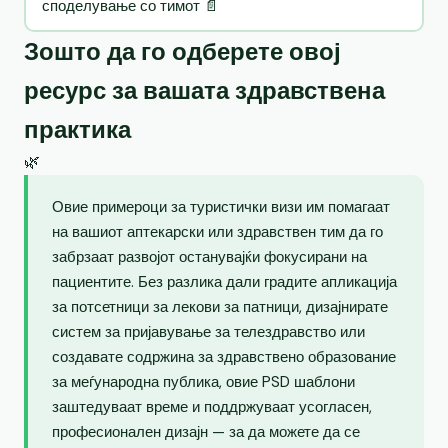
споделување со тимот 📄
Зошто да го одберете овој
ресурс за вашата здравствена
практика
🌿
Овие примероци за туристички визи им помагаат
на вашиот аптекарски или здравствен тим да го
забрзаат развојот останувајќи фокусирани на
пациентите. Без разлика дали градите апликација
за потсетници за лекови за патници, дизајнирате
систем за пријавување за телездравство или
создавате содржина за здравствено образование
за меѓународна публика, овие PSD шаблони
заштедуваат време и поддржуваат усогласен,
професионален дизајн — за да можете да се