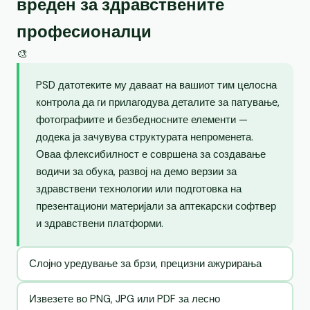
вреден за здравствените
професионалци
🎨
PSD датотеките му даваат на вашиот тим целосна
контрола да ги прилагодува деталите за патување,
фотографиите и безбедносните елементи —
додека ја зачувува структурата непроменета.
Оваа флексибилност е совршена за создавање
водичи за обука, развој на демо верзии за
здравствени технологии или подготовка на
презентациони материјали за аптекарски софтвер
и здравствени платформи.
Слојно уредување за брзи, прецизни ажурирања
Извезете во PNG, JPG или PDF за лесно