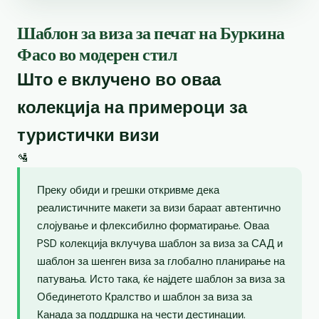
Шаблон за виза за печат на Буркина
Фасо во модерен стил
Што е вклучено во оваа
колекција на примероци за
туристички визи
🛂
Преку обиди и грешки откривме дека
реалистичните макети за визи бараат автентично
слојување и флексибилно форматирање. Оваа
PSD колекција вклучува шаблон за виза за САД и
шаблон за шенген виза за глобално планирање на
патувања. Исто така, ќе најдете шаблон за виза за
Обединетото Кралство и шаблон за виза за
Канада за поддршка на чести дестинации.