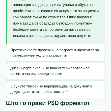
апликации за здравје при патување и обука на
вработени за ракување со документи за пациенти
кои бараат грижа во странство. Овие шаблони
помагаат да се создадат безбедни, приватно-
безбедни макети за програми за патување со
лекови и резервации за здравствени ретрити.
Прототипирајте проверки на возраст и идентитет за
прекугранични услуги за рецепти
Дизајнирајте екрани за пациентски портали со
автентични распореди за визи
Обучете тимови за верификација на документи
додека ја штитите приватноста ✅
Што го прави PSD форматот