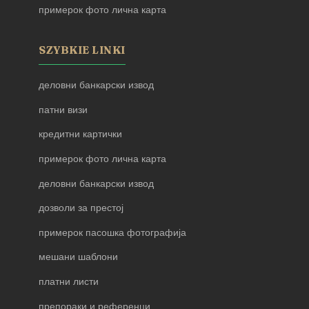
примерок фото лична карта
SZYBKIE LINKI
деловни банкарски извод
патни визи
кредитни картички
примерок фото лична карта
деловни банкарски извод
дозволи за престој
примерок пасошка фотографија
мешани шаблони
платни листи
препораки и референци