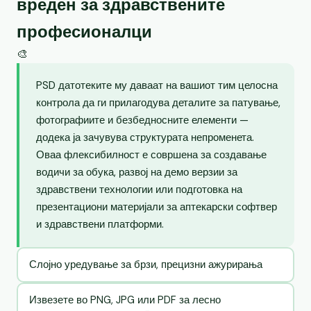
вреден за здравствените
професионалци
🎨
PSD датотеките му даваат на вашиот тим целосна
контрола да ги прилагодува деталите за патување,
фотографиите и безбедносните елементи —
додека ја зачувува структурата непроменета.
Оваа флексибилност е совршена за создавање
водичи за обука, развој на демо верзии за
здравствени технологии или подготовка на
презентациони материјали за аптекарски софтвер
и здравствени платформи.
Слојно уредување за брзи, прецизни ажурирања
Извезете во PNG, JPG или PDF за лесно