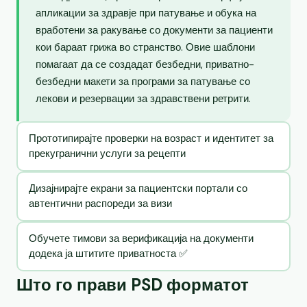
апликации за здравје при патување и обука на
вработени за ракување со документи за пациенти
кои бараат грижа во странство. Овие шаблони
помагаат да се создадат безбедни, приватно-
безбедни макети за програми за патување со
лекови и резервации за здравствени ретрити.
Прототипирајте проверки на возраст и идентитет за
прекугранични услуги за рецепти
Дизајнирајте екрани за пациентски портали со
автентични распореди за визи
Обучете тимови за верификација на документи
додека ја штитите приватноста ✅
Што го прави PSD форматот