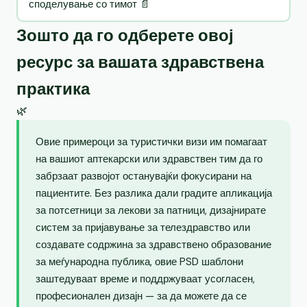
споделување со тимот 📄
Зошто да го одберете овој
ресурс за вашата здравствена
практика
🌿
Овие примероци за туристички визи им помагаат
на вашиот аптекарски или здравствен тим да го
забрзаат развојот останувајќи фокусирани на
пациентите. Без разлика дали градите апликација
за потсетници за лекови за патници, дизајнирате
систем за пријавување за телездравство или
создавате содржина за здравствено образование
за меѓународна публика, овие PSD шаблони
заштедуваат време и поддржуваат усогласен,
професионален дизајн — за да можете да се