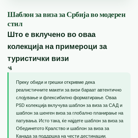
Шаблон за виза за Србија во модерен
стил
Што е вклучено во оваа
колекција на примероци за
туристички визи
🛂
Преку обиди и грешки откривме дека
реалистичните макети за визи бараат автентично
слојување и флексибилно форматирање. Оваа
PSD колекција вклучува шаблон за виза за САД и
шаблон за шенген виза за глобално планирање на
патувања. Исто така, ќе најдете шаблон за виза за
Обединетото Кралство и шаблон за виза за
Канада за поддршка на чести дестинации.