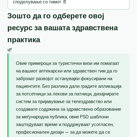
споделување со тимот 📄
Зошто да го одберете овој
ресурс за вашата здравствена
практика
🌿
Овие примероци за туристички визи им помагаат
на вашиот аптекарски или здравствен тим да го
забрзаат развојот останувајќи фокусирани на
пациентите. Без разлика дали градите апликација
за потсетници за лекови за патници, дизајнирате
систем за пријавување за телездравство или
создавате содржина за здравствено образование
за меѓународна публика, овие PSD шаблони
заштедуваат време и поддржуваат усогласен,
професионален дизајн — за да можете да се