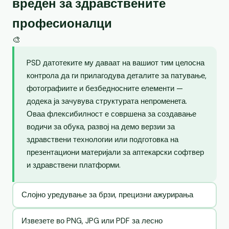
вреден за здравствените
професионалци
🎨
PSD датотеките му даваат на вашиот тим целосна
контрола да ги прилагодува деталите за патување,
фотографиите и безбедносните елементи —
додека ја зачувува структурата непроменета.
Оваа флексибилност е совршена за создавање
водичи за обука, развој на демо верзии за
здравствени технологии или подготовка на
презентациони материјали за аптекарски софтвер
и здравствени платформи.
Слојно уредување за брзи, прецизни ажурирања
Извезете во PNG, JPG или PDF за лесно