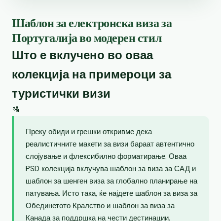
Шаблон за електронска виза за
Португалија во модерен стил
Што е вклучено во оваа
колекција на примероци за
туристички визи
🛂
Преку обиди и грешки откривме дека
реалистичните макети за визи бараат автентично
слојување и флексибилно форматирање. Оваа
PSD колекција вклучува шаблон за виза за САД и
шаблон за шенген виза за глобално планирање на
патувања. Исто така, ќе најдете шаблон за виза за
Обединетото Кралство и шаблон за виза за
Канада за поддршка на чести дестинации.