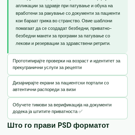
апликации за здравје при патување и обука на
вработени за ракување со документи за пациенти
кои бараат грижа во странство. Овие шаблони
помагаат да се создадат безбедни, приватно-
безбедни макети за програми за патување со
лекови и резервации за здравствени ретрити.
Прототипирајте проверки на возраст и идентитет за
прекугранични услуги за рецепти
Дизајнирајте екрани за пациентски портали со
автентични распореди за визи
Обучете тимови за верификација на документи
додека ја штитите приватноста ✅
Што го прави PSD форматот