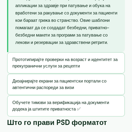
апликации за здравје при патување и обука на
вработени за ракување со документи за пациенти
кои бараат грижа во странство. Овие шаблони
помагаат да се создадат безбедни, приватно-
безбедни макети за програми за патување со
лекови и резервации за здравствени ретрити.
Прототипирајте проверки на возраст и идентитет за
прекугранични услуги за рецепти
Дизајнирајте екрани за пациентски портали со
автентични распореди за визи
Обучете тимови за верификација на документи
додека ја штитите приватноста ✅
Што го прави PSD форматот