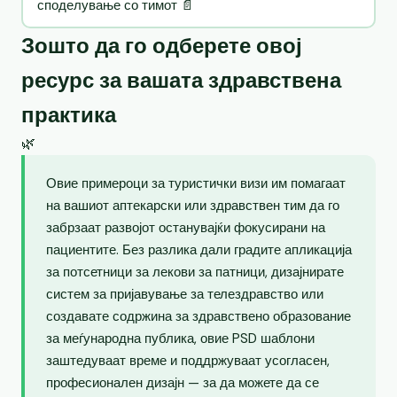
споделување со тимот 📄
Зошто да го одберете овој
ресурс за вашата здравствена
практика
🌿
Овие примероци за туристички визи им помагаат
на вашиот аптекарски или здравствен тим да го
забрзаат развојот останувајќи фокусирани на
пациентите. Без разлика дали градите апликација
за потсетници за лекови за патници, дизајнирате
систем за пријавување за телездравство или
создавате содржина за здравствено образование
за меѓународна публика, овие PSD шаблони
заштедуваат време и поддржуваат усогласен,
професионален дизајн — за да можете да се