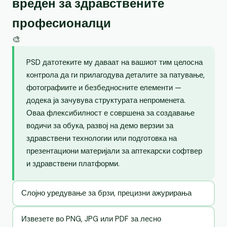
вреден за здравствените
професионалци
🎨
PSD датотеките му даваат на вашиот тим целосна
контрола да ги прилагодува деталите за патување,
фотографиите и безбедносните елементи —
додека ја зачувува структурата непроменета.
Оваа флексибилност е совршена за создавање
водичи за обука, развој на демо верзии за
здравствени технологии или подготовка на
презентациони материјали за аптекарски софтвер
и здравствени платформи.
Слојно уредување за брзи, прецизни ажурирања
Извезете во PNG, JPG или PDF за лесно