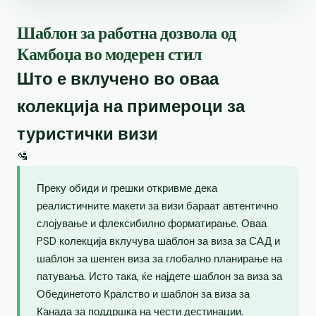
Шаблон за работна дозвола од
Камбоџа во модерен стил
Што е вклучено во оваа
колекција на примероци за
туристички визи
🛂
Преку обиди и грешки откривме дека
реалистичните макети за визи бараат автентично
слојување и флексибилно форматирање. Оваа
PSD колекција вклучува шаблон за виза за САД и
шаблон за шенген виза за глобално планирање на
патувања. Исто така, ќе најдете шаблон за виза за
Обединетото Кралство и шаблон за виза за
Канада за поддршка на чести дестинации.