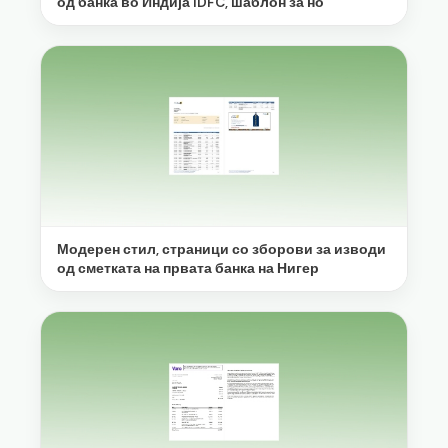
од банка во Индија IDFC, шаблон за но
Модерен стил, страници со зборови за изводи
од сметката на првата банка на Нигер