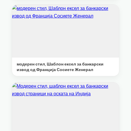
модерен стил, Шаблон ексел за банкарски
извод од Франција Сосиете Женерал