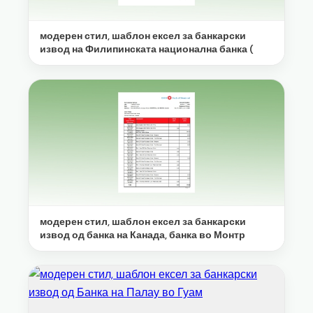
модерен стил, шаблон ексел за банкарски
извод на Филипинската национална банка (
модерен стил, шаблон ексел за банкарски
извод од банка на Канада, банка во Монтр