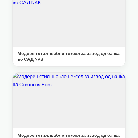
Модерен стил, шаблон ексел за извод од банка
во САД NAB
Модерен стил, шаблон ексел за извод од банка