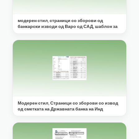
модерен стил, страници со зборови од
банкарски изводи од Варо од САД, шаблон за
Модерен стил, Страници со зборови со извод
од сметката на Државната банка на Инд