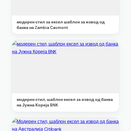
модерен стил за ексел шаблон за извод од
банка на Zambia Cavmont
модерен стил, шаблон ексел за извод од банка
на Јужна Кореја BNK