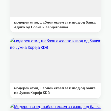
модерен стил, шаблон ексел за извод од банка
Адико од Босна и Херцеговина
модерен стил, шаблон ексел за извод од банка
во Јужна Кореја KDB