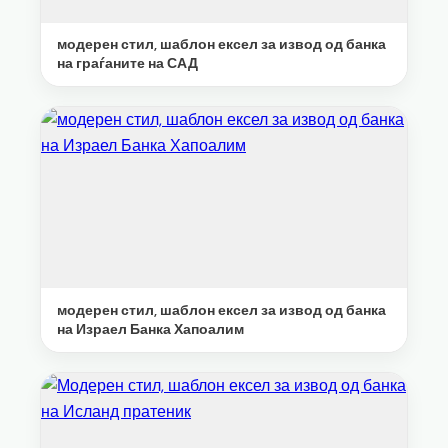
модерен стил, шаблон ексел за извод од банка
на граѓаните на САД
модерен стил, шаблон ексел за извод од банка
на Израел Банка Хапоалим