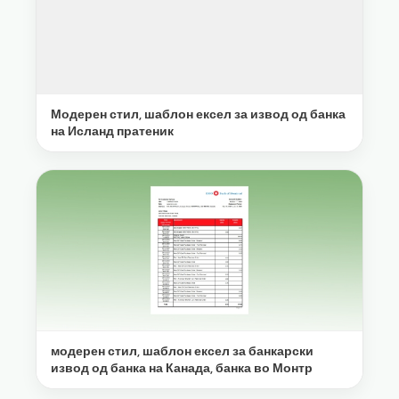
Модерен стил, шаблон ексел за извод од банка
на Исланд пратеник
модерен стил, шаблон ексел за банкарски
извод од банка на Канада, банка во Монтр