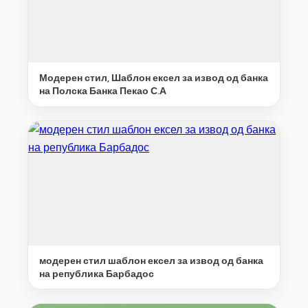
Модерен стил, Шаблон ексел за извод од банка
на Полска Банка Пекао С.А
модерен стил шаблон ексел за извод од банка
на република Барбадос