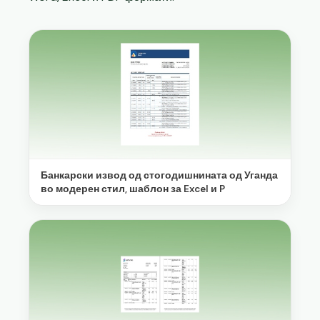
Банкарски извод од стогодишнината од Уганда
во модерен стил, шаблон за Excel и P