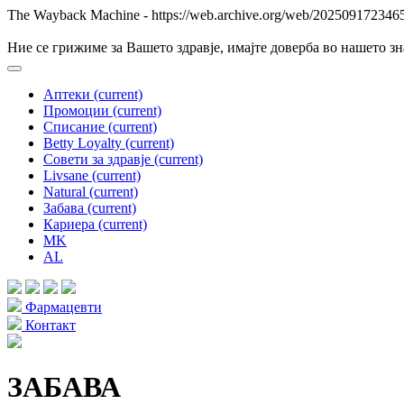
The Wayback Machine - https://web.archive.org/web/20250917234654
Ние се грижиме за Вашето здравје, имајте доверба во нашето з
Аптеки
(current)
Промоции
(current)
Списание
(current)
Betty Loyalty
(current)
Совети за здравје
(current)
Livsane
(current)
Natural
(current)
Забава
(current)
Кариера
(current)
MK
AL
Фармацевти
Контакт
ЗАБАВА