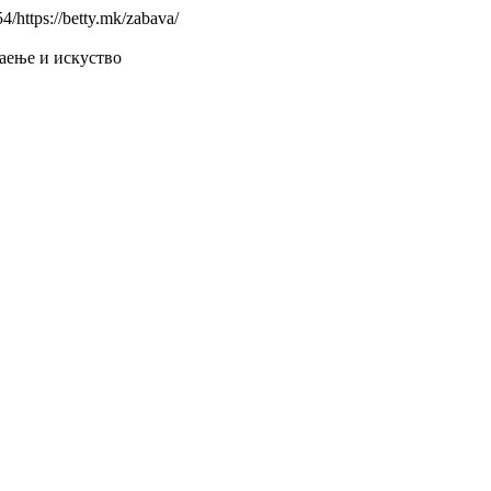
/https://betty.mk/zabava/
наење и искуствo