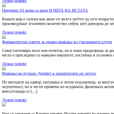
Дознај повеќе
Причини ЗА кожа со акни И НЕГА НА ИСТАТА
Кожата која е склона кон акни ги засега луѓето од сите возрасти
произведуваат зголемено количество себум, што доведува до за
Дознај повеќе
Фармацевтски совети за здраво враќање во училишните клупи
Секој септември носи нов почеток, но и нови предизвици за де
често е проследено со намален имунитет, настинки и зголемен с
Дознај повеќе
Враќање во рутина: Дијабет и хипертензија по летото
По месеците на одмор, патувања и летни искушенија, за многум
опуштеност, но и чести промени во исхраната, физичката активн
консултација со […]
Дознај повеќе
Ние се грижиме за Вашето здравје. Имајте доверба во нашето з