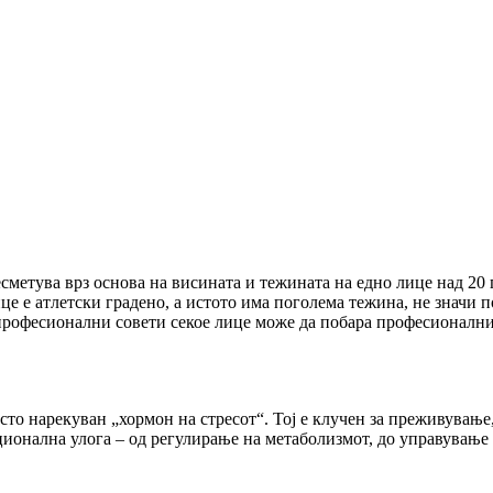
сметува врз основа на висината и тежината на едно лице над 20 г
це е атлетски градено, а истото има поголема тежина, не значи п
а професионални совети секое лице може да побара професионални
сто нарекуван „хормон на стресот“. Тој е клучен за преживување
онална улога – од регулирање на метаболизмот, до управување 