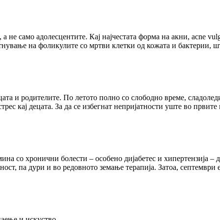
, а не само адолесцентите. Кај најчестата форма на акни, acne vul
тнување на фоликулите со мртви клетки од кожата и бактерии, шт
цата и родителите. По летото полно со слободно време, сладоле
трес кај децата. За да се избегнат непријатности уште во првит
ина со хронични болести – особено дијабетес и хипертензија – д
ост, па дури и во редовното земање терапија. Затоа, септември 
наење и искуствo.