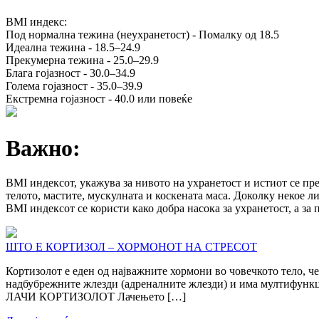
BMI индекс:
Под нормална тежина (неухранетост) - Помалку од 18.5
Идеална тежина - 18.5–24.9
Прекумерна тежина - 25.0–29.9
Блага гојазност - 30.0–34.9
Голема гојазност - 35.0–39.9
Екстремна гојазност - 40.0 или повеќе
Важно:
BMI индексот, укажува за нивото на ухранетост и истиот се пре
телото, мастите, мускулната и коскената маса. Доколку некое ли
BMI индексот се користи како добра насока за ухранетост, а з
ШТО Е КОРТИЗОЛ – ХОРМОНОТ НА СТРЕСОТ
Кортизолот е еден од најважните хормони во човечкото тело, че
надбубрежните жлезди (адреналните жлезди) и има мултифункци
ЛАЧИ КОРТИЗОЛОТ Лачењето […]