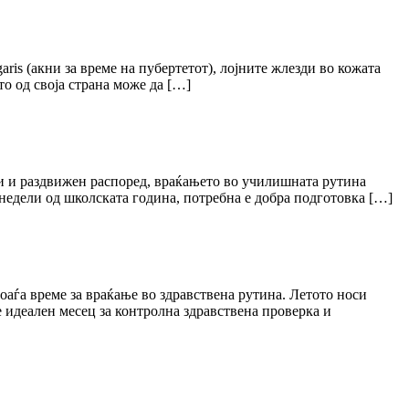
garis (акни за време на пубертетот), лојните жлезди во кожата
о од своја страна може да […]
ди и раздвижен распоред, враќањето во училишната рутина
е недели од школската година, потребна е добра подготовка […]
оаѓа време за враќање во здравствена рутина. Летото носи
е идеален месец за контролна здравствена проверка и