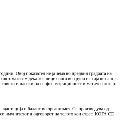
одини. Овој показател не ја зема во предвид градбата на
о автоматизам дека тоа лице спаѓа во група на гојазни лица.
 совети и насоки од својот нутриционист и матичен лекар.
, адаптација и баланс во организмот. Се произведува од
со имунитетот и одговорот на телото кон стрес. КОГА СЕ