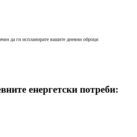
начин да ги испланирате вашите дневни оброци
вните енергетски потреби: