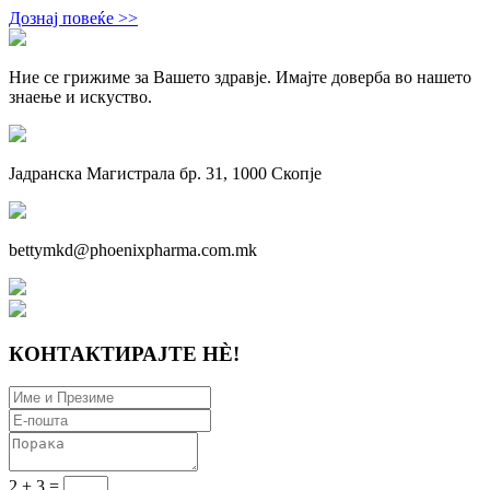
Дознај повеќе >>
Ние се грижиме за Вашето здравје. Имајте доверба во нашето
знаење и искуствo.
Јадранска Магистрала бр. 31, 1000 Скопје
bettymkd@phoenixpharma.com.mk
КОНТАКТИРАЈТЕ НÈ!
2 + 3 =