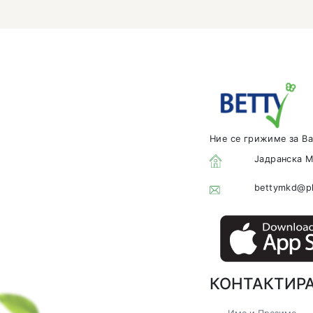
себе е н
Љубовта 
дозвола 
Ние се г