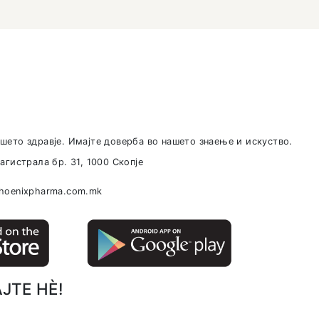
еизбежна.
може да ти се појави од огледалото – самопочит е 
од никого.
рижиме за Вашето здравје. Имајте доверба во нашет
Јадранска Магистрала бр. 31, 1000 Скопје