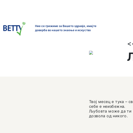
Ние се грижиме за Вашето здравје, имајте
доверба во нашето знаење и искуствo
Твој мес