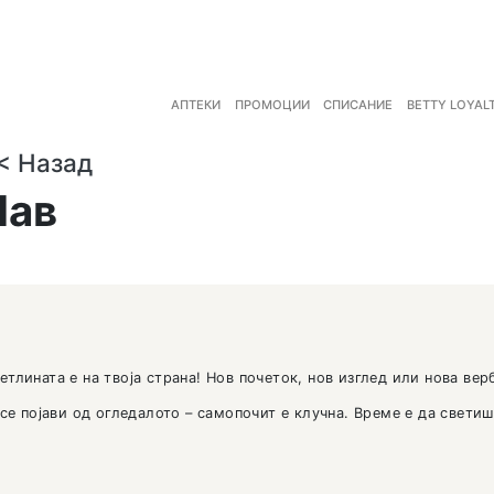
(CURRENT)
АПТЕКИ
ПРОМОЦ
<< Назад
Лав
ец е тука – светлината е на твоја страна! Нов почето