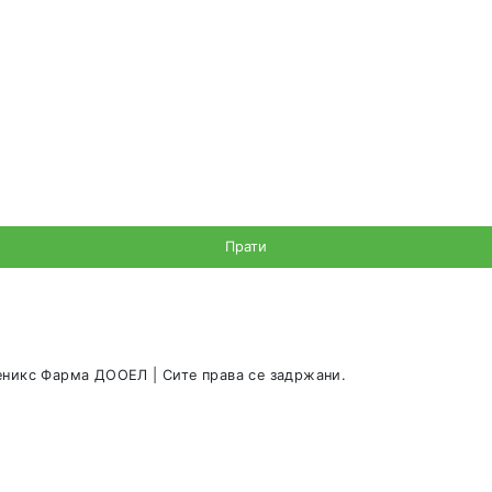
bettymkd@phoenixpharma.com.mk
АКТИРАЈТЕ НÈ!