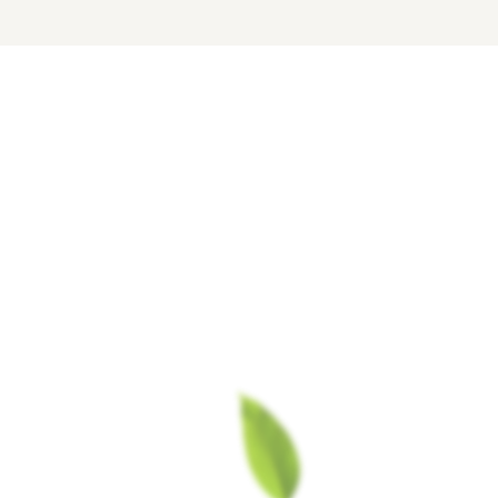
клучна. Време е да светиш и без
о знаење и искуствo.