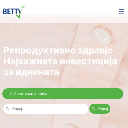
Репродуктивно здра
Најважната инвестиц
за иднината