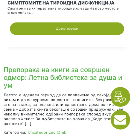
КЛИМАТСКИТЕ ПРОМЕНИ И НИВНОТО ВЛИ
ВРЗ ЗДРАВЈЕТО НА ЧОВЕКОТ: НЕВИДЛИВА
ЗАКАНА ШТО РАСТЕ
Во последните децении климатските промени станаа 
најсериозните глобални...
Дознај повеќе