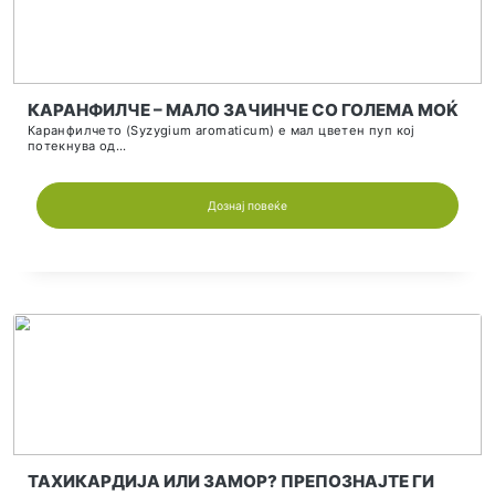
РЕПРОДУКТИВНО ЗДРАВЈЕ НАЈВАЖНАТА
ИНВЕСТИЦИЈА ЗА ИДНИНАТА
Желбата за потомство е една од најприродните и најс
човечки...
Дознај повеќе