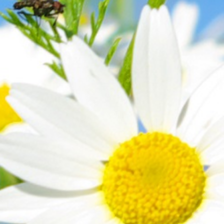
ЗА НАС
КОИ СМ
НИЕ?
Ние се грижиме за Вашето здравје, имајте
доверба во нашето знаење и искуствo.
Дознај повеќе