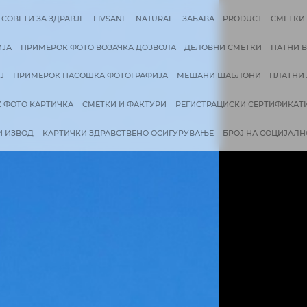
RRENT)
(CURRENT)
(CURRENT)
(CURRENT)
(C
ETTY LOYALTY
СОВЕТИ ЗА ЗДРАВЈЕ
LIVSANE
NATURAL
ТИ И УВЕРЕНИЈА
ПРИМЕРОК ФОТО ВОЗАЧКА ДОЗВОЛА
ЛИ ЗА ПРЕСТОЈ
ПРИМЕРОК ПАСОШКА ФОТОГРАФИЈА
М
ОЈ
ПРИМЕРОК ФОТО КАРТИЧКА
СМЕТКИ И ФАКТУРИ
Р
ХИПОТЕКАРНИ ИЗВОД
КАРТИЧКИ ЗДРАВСТВЕНО ОСИГУ